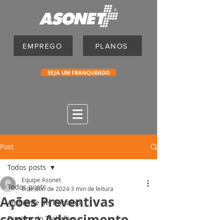
EMPREGO
PLANOS
SEJA UM FRANQUEADO
Post
Todos posts
Equipe Asonet
Todos posts
8 de abr. de 2024
3 min de leitura
Ações Preventivas
Ambiente de Trabalho
contra Adoecimento
Direitos do Trabalho