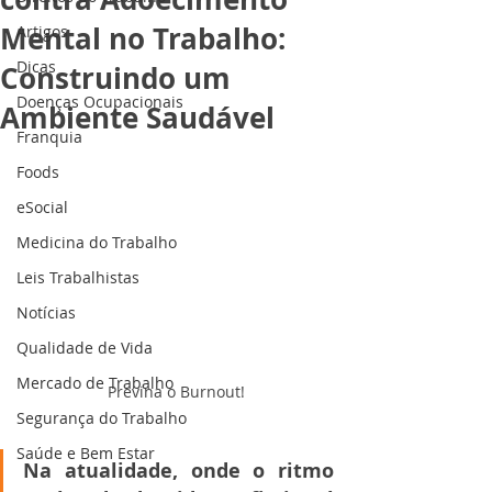
Mental no Trabalho:
Artigos
Dicas
Construindo um
Doenças Ocupacionais
Ambiente Saudável
Franquia
Foods
eSocial
Medicina do Trabalho
Leis Trabalhistas
Notícias
Qualidade de Vida
Mercado de Trabalho
Previna o Burnout!
Segurança do Trabalho
Saúde e Bem Estar
Na atualidade, onde o ritmo 