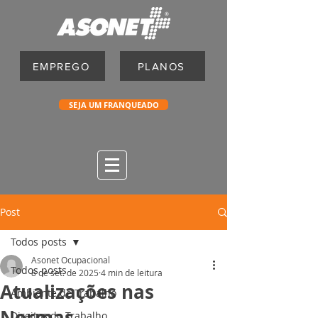
EMPREGO
PLANOS
SEJA UM FRANQUEADO
Post
Todos posts
Asonet Ocupacional
Todos posts
8 de set. de 2025
4 min de leitura
Atualizações nas
Ambiente de Trabalho
Normas
Direitos do Trabalho