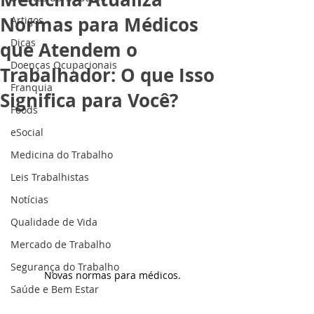
Normas para Médicos
Artigos
Dicas
que Atendem o
Doenças Ocupacionais
Trabalhador: O que Isso
Franquia
Significa para Você?
Foods
eSocial
Medicina do Trabalho
Leis Trabalhistas
Notícias
Qualidade de Vida
Mercado de Trabalho
Segurança do Trabalho
Novas normas para médicos.
Saúde e Bem Estar