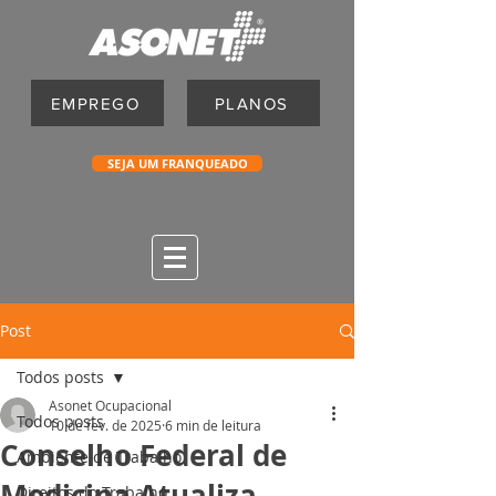
EMPREGO
PLANOS
SEJA UM FRANQUEADO
Post
Todos posts
Asonet Ocupacional
Todos posts
10 de fev. de 2025
6 min de leitura
Conselho Federal de
Ambiente de Trabalho
Medicina Atualiza
Direitos do Trabalho