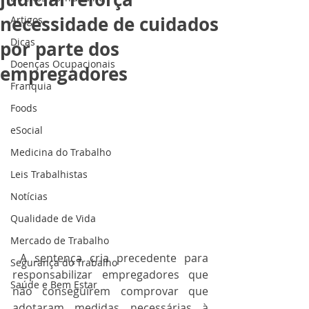
necessidade de cuidados
Artigos
Dicas
por parte dos
Doenças Ocupacionais
empregadores
Franquia
Foods
eSocial
Medicina do Trabalho
Leis Trabalhistas
Notícias
Qualidade de Vida
Mercado de Trabalho
 A sentença cria precedente para 
Segurança do Trabalho
responsabilizar empregadores que 
Saúde e Bem Estar
não conseguirem comprovar que 
adotaram medidas necessárias à 