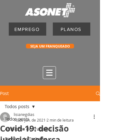
EMPREGO
PLANOS
SEJA UM FRANQUEADO
Post
Todos posts
lisianegdias
Todos posts
10 de jun. de 2021
2 min de leitura
Covid-19: decisão
Ambiente de Trabalho
judicial reforça
Direitos do Trabalho