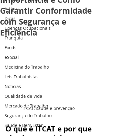
Garantir Conformidade
Artigos
Dicas
com Segurança e
Doenças Ocupacionais
Eficiência
Franquia
Foods
eSocial
Medicina do Trabalho
Leis Trabalhistas
Notícias
Qualidade de Vida
Mercado de Trabalho
ITCAT: saúde e prevenção
Segurança do Trabalho
Saúde e Bem Estar
O que é ITCAT e por que 