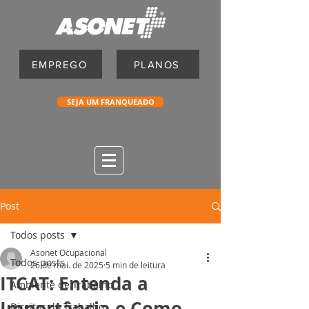
EMPREGO
PLANOS
SEJA UM FRANQUEADO
Post
Todos posts
Asonet Ocupacional
Todos posts
26 de mai. de 2025
5 min de leitura
ITCAT: Entenda a
Ambiente de Trabalho
Importância e Como
Direitos do Trabalho