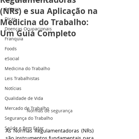
(NRs) e sua Aplicação na
Artigos
Dicas
Medicina do Trabalho:
Doenças Ocupacionais
Um Guia Completo
Franquia
Foods
eSocial
Medicina do Trabalho
Leis Trabalhistas
Notícias
Qualidade de Vida
Mercado de Trabalho
Normas de segurança
Segurança do Trabalho
Saúde e Bem Estar
As Normas Regulamentadoras (NRs) 
são instrumentos fundamentais para 