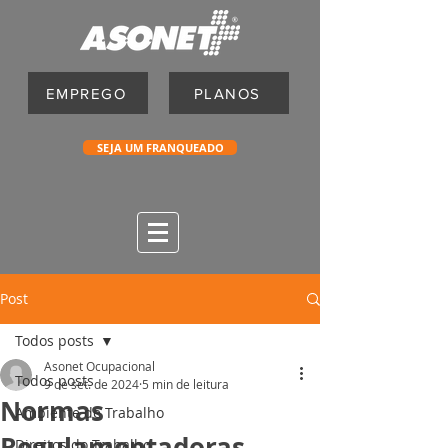
EMPREGO
PLANOS
SEJA UM FRANQUEADO
Post
Todos posts
Asonet Ocupacional
Todos posts
9 de set. de 2024
5 min de leitura
Normas
Ambiente de Trabalho
Regulamentadoras
Direitos do Trabalho