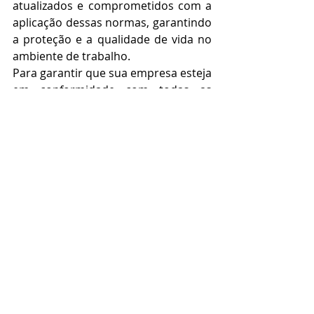
atualizados e comprometidos com a 
aplicação dessas normas, garantindo 
a proteção e a qualidade de vida no 
ambiente de trabalho.
Para garantir que sua empresa esteja 
em conformidade com todas as 
Normas Regulamentadoras e 
proporcionar um ambiente de 
trabalho seguro e saudável para seus 
colaboradores, conte com a Asonet 
Ocupacional. Nossa equipe 
altamente qualificada está pronta 
para manter em dia suas obrigações 
com o Ministério do Trabalho, 
Previdência Social e Vigilância 
Sanitária.
Entre em contato com a 
Asonet Ocupacional!