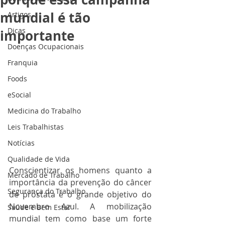
mundial é tão
Artigos
Dicas
importante
Doenças Ocupacionais
Franquia
Foods
eSocial
Medicina do Trabalho
Leis Trabalhistas
Notícias
Qualidade de Vida
Conscientizar os homens quanto a 
Mercado de Trabalho
importância da prevenção do câncer 
Segurança do Trabalho
de próstata é o grande objetivo do 
Novembro Azul. A mobilização 
Saúde e Bem Estar
mundial tem como base um forte 