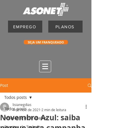
EMPREGO
PLANOS
SEJA UM FRANQUEADO
Post
Todos posts
lisianegdias
Todos posts
4 de nov. de 2021
2 min de leitura
Novembro Azul: saiba
Ambiente de Trabalho
porque essa campanha
Direitos do Trabalho