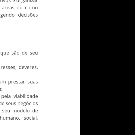
ivos e organizar 
 áreas ou como 
gendo decisões 
 que são de seu 
esses, deveres, 
am prestar suas 
e;
ela viabilidade 
de seus negócios 
 seu modelo de 
humano, social, 