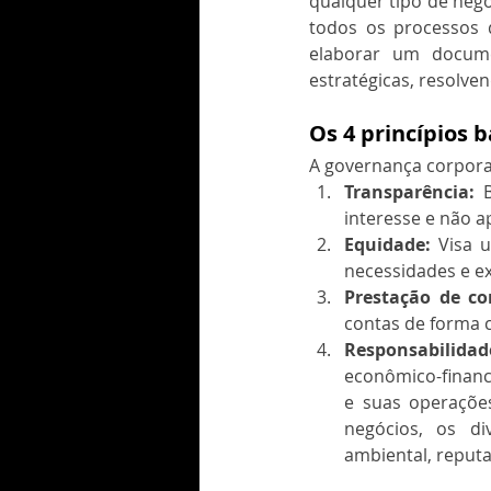
qualquer tipo de negó
todos os processos 
elaborar um docume
estratégicas, resolve
Os 4 princípios b
A governança corporat
Transparência:
 
interesse e não a
Equidade:
 Visa 
necessidades e ex
Prestação de con
contas de forma 
Responsabilidad
econômico-finance
e suas operaçõe
negócios, os div
ambiental, reputa