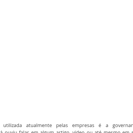
utilizada atualmente pelas empresas é a governança
já ouviu falar em algum artigo, video ou até mesmo em 