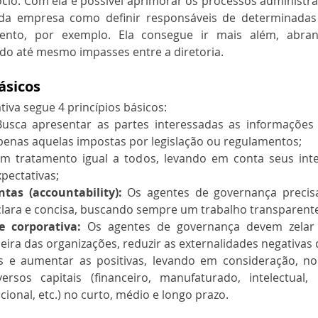
cio. Com ela é possível aprimorar os processos administrat
da empresa como definir responsáveis de determinadas
nto, por exemplo. Ela consegue ir mais além, abran
ndo até mesmo impasses entre a diretoria.
ásicos
iva segue 4 princípios básicos:
Busca apresentar as partes interessadas as informações
penas aquelas impostas por legislação ou regulamentos;
um tratamento igual a todos, levando em conta seus inter
pectativas;
tas (accountability): 
Os agentes de governança precis
clara e concisa, buscando sempre um trabalho transparent
e corporativa:
 Os agentes de governança devem zelar p
ira das organizações, reduzir as externalidades negativas 
s e aumentar as positivas, levando em consideração, no
ersos capitais (financeiro, manufaturado, intelectual, 
cional, etc.) no curto, médio e longo prazo.