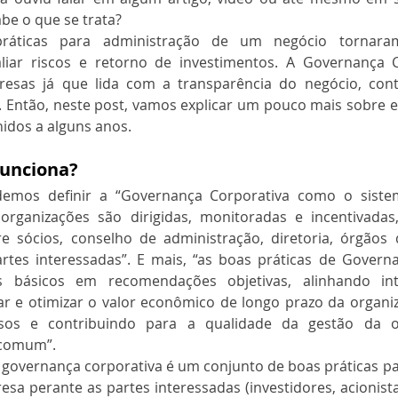
abe o que se trata?
ráticas para administração de um negócio tornaram-
liar riscos e retorno de investimentos. A Governança C
resas já que lida com a transparência do negócio, cont
 Então, neste post, vamos explicar um pouco mais sobre e
idos a alguns anos.
unciona? 
emos definir a “Governança Corporativa como o sistem
rganizações são dirigidas, monitoradas e incentivadas,
e sócios, conselho de administração, diretoria, órgãos de
rtes interessadas”. E mais, “as boas práticas de Governa
os básicos em recomendações objetivas, alinhando in
ar e otimizar o valor econômico de longo prazo da organiza
sos e contribuindo para a qualidade da gestão da or
 comum”.
 governança corporativa é um conjunto de boas práticas pa
esa perante as partes interessadas (investidores, acionista