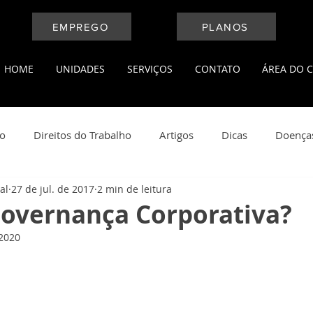
EMPREGO
PLANOS
HOME
UNIDADES
SERVIÇOS
CONTATO
ÁREA DO C
ho
Direitos do Trabalho
Artigos
Dicas
Doença
al
27 de jul. de 2017
2 min de leitura
l
Medicina do Trabalho
Leis Trabalhistas
Notícias
Governança Corporativa?
 2020
ança do Trabalho
Saúde e Bem Estar