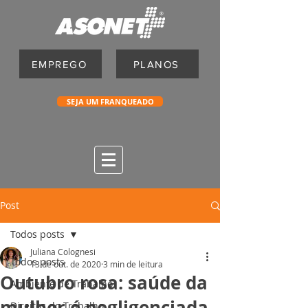
EMPREGO
PLANOS
SEJA UM FRANQUEADO
Post
Todos posts
Juliana Colognesi
Todos posts
13 de out. de 2020
3 min de leitura
Outubro rosa: saúde da
Ambiente de Trabalho
mulher é negligenciada
Direitos do Trabalho