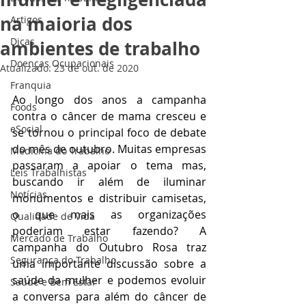
na maioria dos
Artigos
Dicas
ambientes de trabalho
Doenças Ocupacionais
Atualizado:
23 de out. de 2020
Franquia
Ao longo dos anos a campanha 
Foods
contra o câncer de mama cresceu e 
eSocial
se tornou o principal foco de debate 
do mês de outubro. Muitas empresas 
Medicina do Trabalho
passaram a apoiar o tema mas, 
Leis Trabalhistas
buscando ir além de iluminar 
Notícias
monumentos e distribuir camisetas, 
o que mais as organizações 
Qualidade de Vida
poderiam estar fazendo? A 
Mercado de Trabalho
campanha do Outubro Rosa traz 
Segurança do Trabalho
uma importante discussão sobre a 
saúde da mulher e podemos evoluir 
Saúde e Bem Estar
a conversa para além do câncer de 