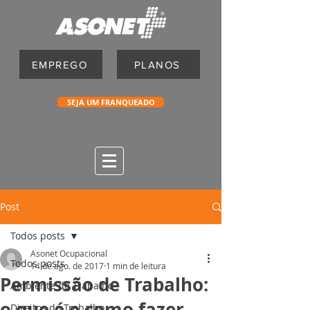
EMPREGO
PLANOS
SEJA UM FRANQUEADO
Post
Todos posts
Asonet Ocupacional
Todos posts
14 de ago. de 2017
1 min de leitura
Permissão de Trabalho:
Ambiente de Trabalho
o que é e como fazer
Direitos do Trabalho