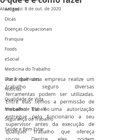
Atualizado:
8 de out. de 2020
Artigos
Dicas
Doenças Ocupacionais
Franquia
Foods
eSocial
Medicina do Trabalho
Para que uma empresa realize um 
Leis Trabalhistas
trabalho seguro diversas 
Notícias
ferramentas podem ser utilizadas. 
Qualidade de Vida
Entre elas temos a permissão de 
trabalho. Ela é uma autorização 
Mercado de Trabalho
entregue pelo funcionário a seu 
Segurança do Trabalho
supervisor antes da execução de 
Saúde e Bem Estar
qualquer trabalho que ofereça 
riscos. Dentre eles podem 