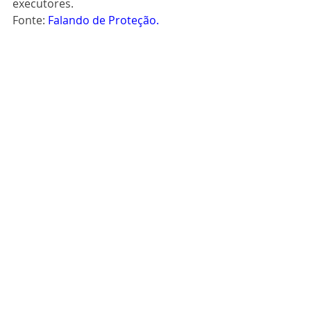
executores.
Fonte: 
Falando de Proteção.
Segurança do Trabalho
Posts recentes
Ver tudo