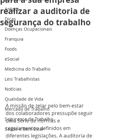
realizar a auditoria de
Artigos
Dicas
segurança do trabalho
Doenças Ocupacionais
Franquia
Foods
eSocial
Medicina do Trabalho
Leis Trabalhistas
Notícias
Qualidade de Vida
A missão de zelar pelo bem-estar 
Mercado de Trabalho
dos colaboradores pressupõe seguir 
Segurança do Trabalho
uma série de normas e 
regulamentos definidos em 
Saúde e Bem Estar
diferentes legislações. A auditoria de 