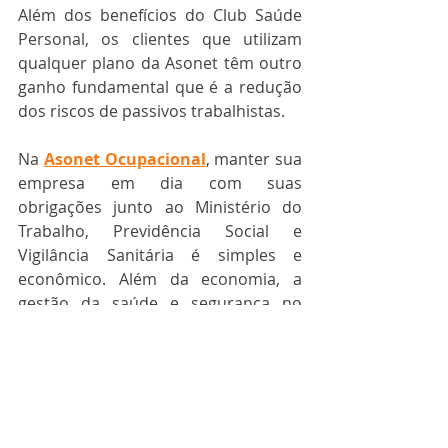
Além dos benefícios do Club Saúde 
Personal, os clientes que utilizam 
qualquer plano da Asonet têm outro 
ganho fundamental que é a redução 
dos riscos de passivos trabalhistas. 
Na 
Asonet Ocupacional
, manter sua 
empresa em dia com suas 
obrigações junto ao Ministério do 
Trabalho, Previdência Social e 
Vigilância Sanitária é simples e 
econômico. Além da economia, a 
gestão da saúde e segurança no 
trabalho da sua empresa ainda conta 
com o suporte completo da Asonet, 
com mais de 20 anos de atuação na 
área de gestão ocupacional e 92% de 
aprovação em sua rede de 
atendimento.