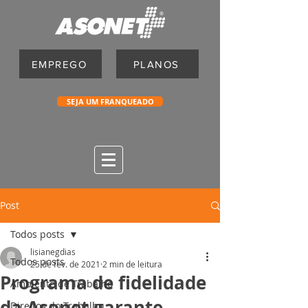
EMPREGO
PLANOS
SEJA UM FRANQUEADO
Post
Todos posts
lisianegdias
Todos posts
25 de fev. de 2021
2 min de leitura
Programa de fidelidade
Ambiente de Trabalho
da Asonet garante
Direitos do Trabalho