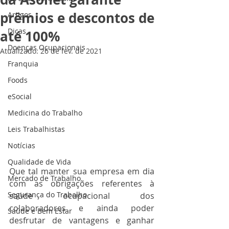
prêmios e descontos de
Artigos
Dicas
até 100%
Doenças Ocupacionais
Atualizado:
26 de fev. de 2021
Franquia
Foods
eSocial
Medicina do Trabalho
Leis Trabalhistas
Notícias
Qualidade de Vida
Que tal manter sua empresa em dia 
Mercado de Trabalho
com as obrigações referentes à 
Segurança do Trabalho
saúde ocupacional dos 
colaboradores e ainda poder 
Saúde e Bem Estar
desfrutar de vantagens e ganhar 