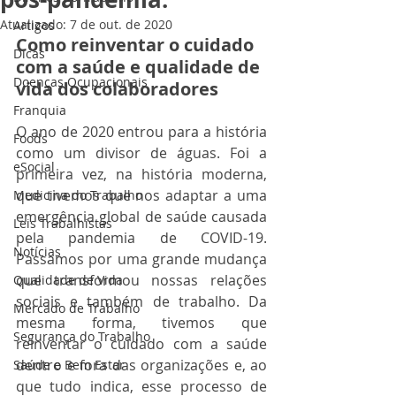
Atualizado:
7 de out. de 2020
Artigos
Como reinventar o cuidado 
Dicas
com a saúde e qualidade de 
Doenças Ocupacionais
vida dos colaboradores
Franquia
O ano de 2020 entrou para a história 
Foods
como um divisor de águas. Foi a 
eSocial
primeira vez, na história moderna, 
que tivemos que nos adaptar a uma 
Medicina do Trabalho
emergência global de saúde causada 
Leis Trabalhistas
pela pandemia de COVID-19. 
Notícias
Passamos por uma grande mudança 
que transformou nossas relações 
Qualidade de Vida
sociais e também de trabalho. Da 
Mercado de Trabalho
mesma forma, tivemos que 
Segurança do Trabalho
reinventar o cuidado com a saúde
dentro e fora das organizações e, ao 
Saúde e Bem Estar
que tudo indica, esse processo de 