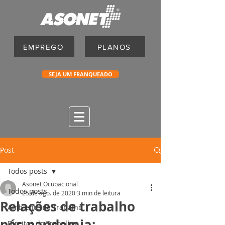
EMPREGO
PLANOS
SEJA UM FRANQUEADO
Post
Todos posts
Asonet Ocupacional
Todos posts
25 de ago. de 2020
3 min de leitura
Relações de trabalho
Ambiente de Trabalho
pós-pandemia:
Direitos do Trabalho