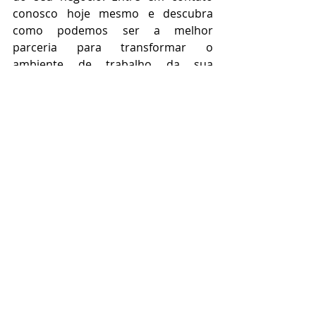
conosco hoje mesmo e descubra 
como podemos ser a melhor 
parceria para transformar o 
ambiente de trabalho da sua 
empresa. Juntos, vamos construir um 
futuro de sucesso e realização!
Falar agora
Por que minha equipe está 
desmotivada?
A desmotivação da equipe pode ser 
causada por uma variedade de 
fatores, incluindo falta de 
reconhecimento, comunicação 