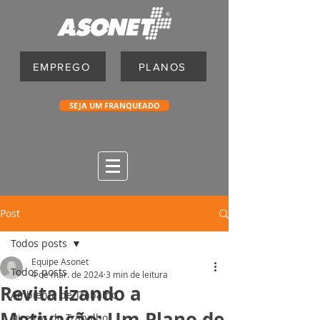
EMPREGO
PLANOS
SEJA UM FRANQUEADO
Post
Todos posts
Equipe Asonet
Todos posts
4 de mar. de 2024
3 min de leitura
Revitalizando a
Ambiente de Trabalho
Motivação: Um Plano de
Direitos do Trabalho