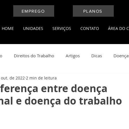
EMPREGO
PLANOS
HOME
UNIDADES
SERVIÇOS
CONTATO
ÁREA DO C
ho
Direitos do Trabalho
Artigos
Dicas
Doença
 out. de 2022
2 min de leitura
l
Medicina do Trabalho
Leis Trabalhistas
Notícias
iferença entre doença
al e doença do trabalho
ança do Trabalho
Saúde e Bem Estar