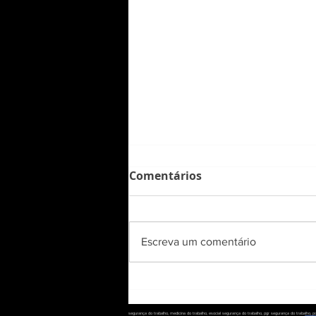
Comentários
Escreva um comentário
Planejamento anual de
SST: como organizar suas
segurança do trabalho, medicina do trabalho, esocial segurança do trabalho, pgr segurança do trabalho,