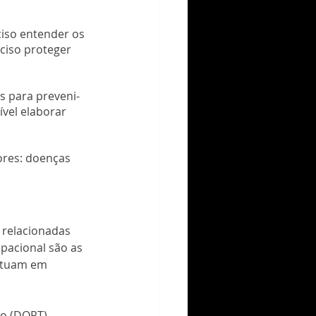
iso entender os 
ciso proteger 
s para preveni-
ível elaborar 
res: doenças 
relacionadas 
pacional são as 
 atuam em 
o (DORT), 