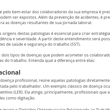
 e pelo bem-estar dos colaboradores da sua empresa é prec
 podem ser expostos. Além da prevenção de acidentes, é pre
ra as doenças resultantes de sua jornada laboral.
origens destas patologias é essencial para criar estratégia
idência e severidade. A partir deste entendimento será poss
azes de saúde e segurança do trabalho (SST).
, dois tipos de doenças que podem acometer os colaborado
s do trabalho. Entenda qual a diferença entre elas:
cional 
ença profissional, reúne aquelas patologias diretamente 
tada pelo trabalhador. Um exemplo clássico de doença ocu
etitivo (LER). Ela atinge, principalmente, profissionais que
des como digitação. 
grupo o Distúrbio Osteomuscular Relacionado ao Trabalh