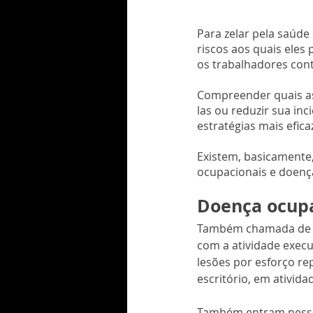
Para zelar pela saúde
riscos aos quais eles
os trabalhadores cont
Compreender quais as 
las ou reduzir sua inc
estratégias mais efic
Existem, basicamente
ocupacionais e doença
Doença ocupa
Também chamada de do
com a atividade execu
lesões por esforço rep
escritório, em ativida
Também entram nesse 