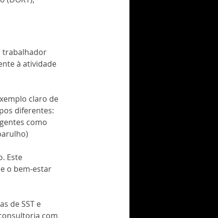
 trabalhador 
nte à atividade 
xemplo claro de 
os diferentes: 
agentes como 
barulho)
. Este 
 e o bem-estar 
as de SST e 
 consultoria com 