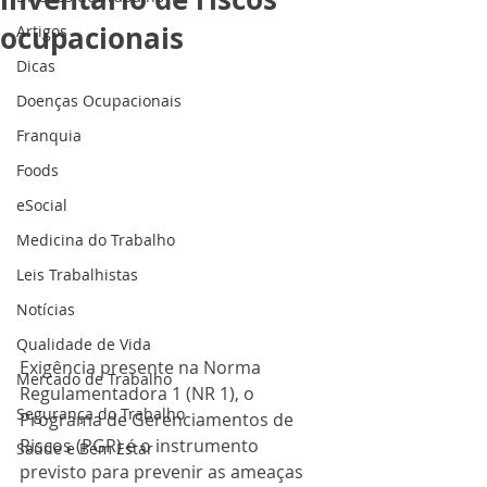
ocupacionais
Artigos
Dicas
Doenças Ocupacionais
Franquia
Foods
eSocial
Medicina do Trabalho
Leis Trabalhistas
Notícias
Qualidade de Vida
Exigência presente na Norma 
Mercado de Trabalho
Regulamentadora 1 (NR 1), o 
Segurança do Trabalho
Programa de Gerenciamentos de 
Riscos (PGR) é o instrumento 
Saúde e Bem Estar
previsto para prevenir as ameaças 