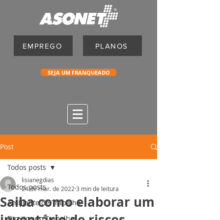
EMPREGO
PLANOS
SEJA UM FRANQUEADO
Post
Todos posts
lisianegdias
Todos posts
24 de mar. de 2022
3 min de leitura
Saiba como elaborar um
Ambiente de Trabalho
inventário de riscos
Direitos do Trabalho