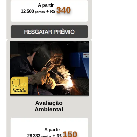
A partir
340
12.500
+
R$
pontos
Avaliação
Ambiental
A partir
150
28.333
+
R$
pontos