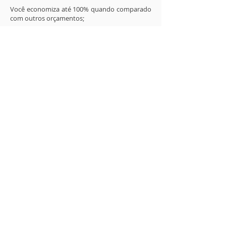
Você economiza até 100% quando comparado
com outros orçamentos;
Consulte nossos regulamentos e comece a
economizar escolhendo o plano mais
adequado para o seu negócio;
Entregamos serviços com alto
valor agregado a preços
competitivos: com economia,
agilidade, praticidade e confiança.
Há mais de 20 anos de reputação consolidada
em gestão ocupacional.
12 anos de retenção nos contratos firmados
com clientes.
37 mil atendimentos realizados
92% de aprovação em nossa rede de
atendimento.
Projetos personalizados para cada tipo de
necessidade.