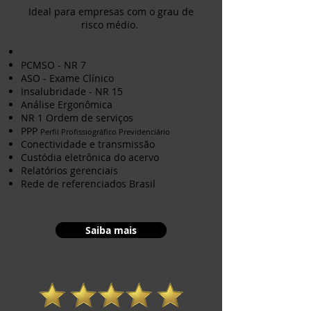
I
deal para empresas com o grau de
risco médio.
PGR
PCMSO - NR 7
ASO - Exame Clínico
Insalubridade - NR 15
Análise Ergonômica
NR 1 Ordem de serviços
PPP
Perfil Profissiográfico Previdenciário
Conectividade e transmissão
Custódia eletrônica do acervo
Relatórios gerenciais
Rede de referenciados Brasil
Saiba mais