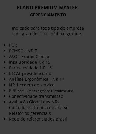
PLANO PREMIUM MASTER
GERENCIAMENTO
Indicado para todo tipo de empresa
com grau de risco médio e grande.
PGR
PCMSO - NR 7
ASO - Exame Clínico
Insalubridade NR 15
Periculosidade NR 16
LTCAT previdenciário
Análise Ergonômica - NR 17
NR 1 ordem de serviço
PPP
perfil Profissiográfico Previdenciário
Conectividade transmissão
Avaliação Global das NRs
Custódia
eletrônica do acervo
Relatórios gerenciais
Rede de referenciados Brasil