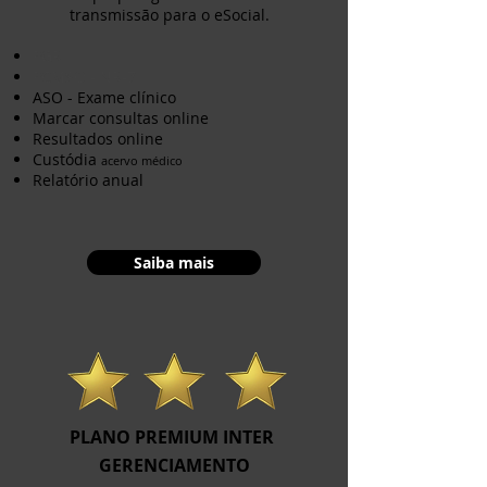
transmissão para o eSocial.
PGR
PCMSO - NR-7
ASO - Exame clínico
Marcar consultas online
Resultados online
Custódia
acervo médico
Relatório anual
Saiba mais
PLANO PREMIUM INTER
GERENCIAMENTO