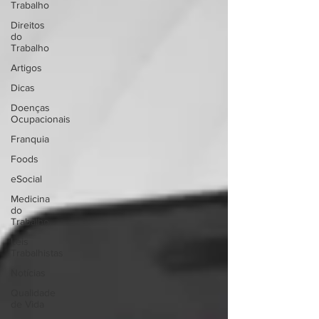
Trabalho
Direitos
do
Trabalho
Artigos
Dicas
Doenças
Ocupacionais
Franquia
Foods
eSocial
Medicina
do
Trabalho
Leis
Trabalhistas
Notícias
Qualidade
de Vida