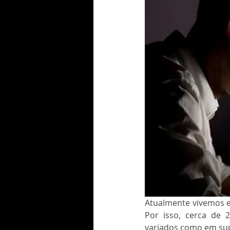
Atualmente vivemos e
Por isso, cerca de 
variados como em supe