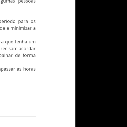
algumas pessoas 
eríodo para os 
da a minimizar a 
ra que tenha um 
precisam acordar 
alhar de forma 
passar as horas 