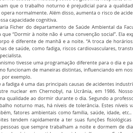
mam que o trabalho noturno é prejudicial para a qualidad
opera normalmente. Além disso, aumenta o risco de aciden
ossa capacidade cognitiva.
Maria Ficher do departamento de Saúde Ambiental da Fac
 que “Dormir à noite não é uma convenção social”. Ela exp
rpo é diferente de manhã e a noite. “A troca de horários
as de saúde, como fadiga, riscos cardiovasculares, transto
pecialista.
nismo tivesse uma programação diferente para o dia e para
mo funcionam de maneiras distintas, influenciando em nos
, por exemplo.
 fadiga é uma das principais causas de acidentes industr
tre nuclear em Chernobyl, na Ucrânia, em 1986. Nosso
 qualidade ao dormir durante o dia. Segundo a professo
alho noturno mas, há níveis de tolerância. Estes níveis 
ém, fatores ambientais como família, saúde, idade, etc..
tes tendem rapidamente a ter suas funções fisiológicas
 pessoas que sempre trabalham a noite e dormem de dia,