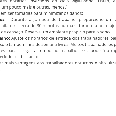
tes horários invertidos do ciclo vigília-sono. Então, 
 um pouco mais e outras, menos.”
em ser tomadas para minimizar os danos:
os:
  Durante a jornada de trabalho, proporcione um p
hilarem. cerca de 30 minutos ou mais durante a noite aju
o de cansaço. Reserve um ambiente propicio para o sono.
alho:
 Ajuste os horários de entrada dos trabalhadores pa
o e também, fins de semana livres. Muitos trabalhadores 
tes para chegar a tempo ao trabalho. Isso poderá atrap
 período de descanso.
ar mais vantagens aos trabalhadores noturnos e não ultra
.