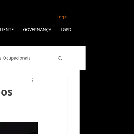
Login
LIENTE
GOVERNANÇA
LGPD
s Ocupacionais
Qualidade de Vida
 os