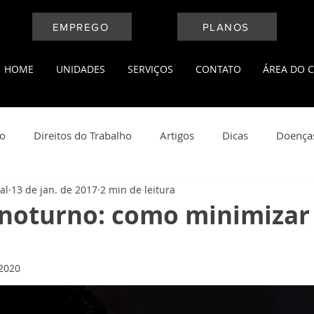
EMPREGO
PLANOS
HOME
UNIDADES
SERVIÇOS
CONTATO
ÁREA DO C
ho
Direitos do Trabalho
Artigos
Dicas
Doença
al
13 de jan. de 2017
2 min de leitura
l
Medicina do Trabalho
Leis Trabalhistas
Notícias
 noturno: como minimizar
ança do Trabalho
Saúde e Bem Estar
 2020