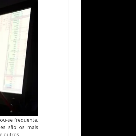
u-se frequente. 
es são os mais 
e outros.