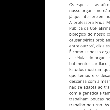
Os especialistas afir
nosso organismo não 
já que interfere em n
A professora Frida 
Pública da USP afirma
biológico do nosso co
causar sérios problem
entre outros”, diz a es
É como se nosso orga
as células do organis
batimentos cardíacos
Estudos mostram que a
que temos é o desas
descansa com a mesma
não se adapta ao trab
com a genética e tamb
trabalham poucas noi
trabalho noturno. As