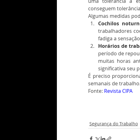
uma tolerância a es
conseguem tolerância
Algumas medidas pod
Cochilos noturn
trabalhadores coc
fadiga a sensaçã
Horários de trab
período de repous
muitas horas an
significativa seu
É preciso proporcion
semanais de trabalho
Fonte: 
Revista CIPA
Segurança do Trabalho