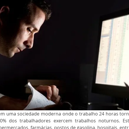
m uma sociedade moderna onde o trabalho 24 horas torno
20% dos trabalhadores exercem trabalhos noturnos. Est
rmercados, farmácias, postos de gasolina, hospitais, entr