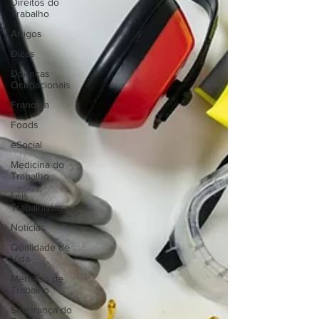
Direitos do
Trabalho
Artigos
Dicas
Doenças
Ocupacionais
Franquia
Foods
eSocial
Medicina do
Trabalho
Leis
Trabalhistas
Notícias
Qualidade de
Vida
Mercado de
Trabalho
Segurança do