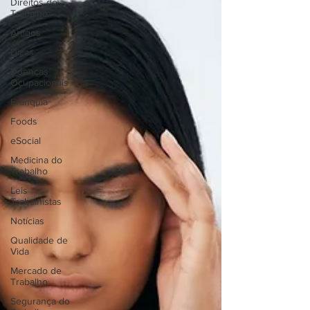
Direitos do
Trabalho
Artigos
Dicas
Doenças
Ocupacionais
Franquia
Foods
eSocial
Medicina do
Trabalho
Leis
Trabalhistas
Notícias
Qualidade de
Vida
Mercado de
Trabalho
Segurança do