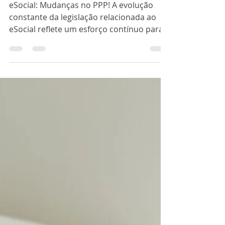
O Que Mudou no S-
2220 do eSocial com a
IN 2185/2024: Evento
S-2220 e PPP
eSocial: Mudanças no PPP! A evolução
constante da legislação relacionada ao
eSocial reflete um esforço contínuo para
otimizar a gestão...