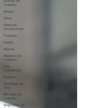
Direitos do
Trabalho
Artigos
Dicas
Doenças
Ocupacionais
Franquia
Foods
eSocial
Medicina do
Trabalho
Leis
Trabalhistas
Notícias
Qualidade de
Vida
Mercado de
Trabalho
Segurança do