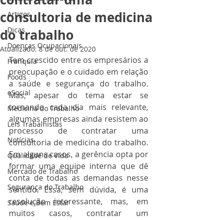
consultoria de medicina
Artigos
Dicas
do trabalho
Doenças Ocupacionais
Atualizado:
8 de out. de 2020
Tem crescido entre os empresários a 
Franquia
preocupação e o cuidado em relação 
Foods
a saúde e segurança do trabalho. 
eSocial
Mas, apesar do tema estar se 
tornando cada dia mais relevante, 
Medicina do Trabalho
algumas empresas ainda resistem ao 
Leis Trabalhistas
processo de contratar uma 
Notícias
consultoria de medicina do trabalho. 
Em alguns casos, a gerência opta por 
Qualidade de Vida
formar uma equipe interna que dê 
Mercado de Trabalho
conta de todas as demandas nesse 
Segurança do Trabalho
sentido. Essa, sem dúvida, é uma 
resolução interessante, mas, em 
Saúde e Bem Estar
muitos casos, contratar um 