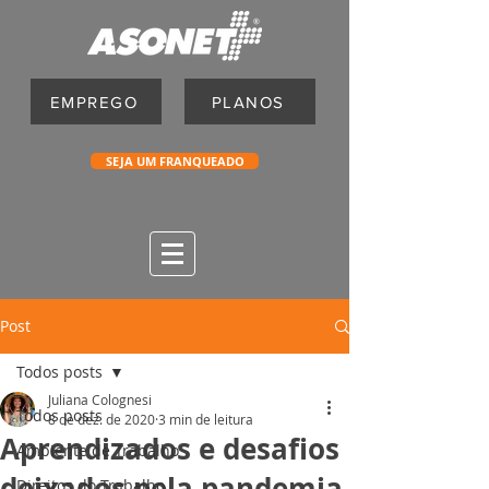
EMPREGO
PLANOS
SEJA UM FRANQUEADO
Post
Todos posts
Juliana Colognesi
Todos posts
8 de dez. de 2020
3 min de leitura
Aprendizados e desafios
Ambiente de Trabalho
deixados pela pandemia
Direitos do Trabalho