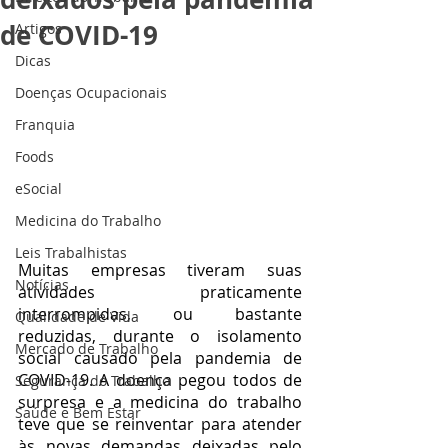
de COVID-19
Artigos
Dicas
Doenças Ocupacionais
Franquia
Foods
eSocial
Medicina do Trabalho
Leis Trabalhistas
Muitas empresas tiveram suas 
Notícias
atividades praticamente 
interrompidas, ou bastante 
Qualidade de Vida
reduzidas, durante o isolamento 
Mercado de Trabalho
social causado pela pandemia de 
COVID-19. A doença pegou todos de 
Segurança do Trabalho
surpresa e a medicina do trabalho 
Saúde e Bem Estar
teve que se reinventar para atender 
às novas demandas deixadas pelo 