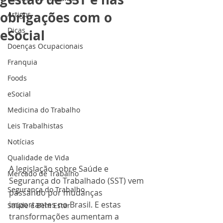
obrigações com o
Artigos
Dicas
eSocial
Doenças Ocupacionais
Franquia
Foods
eSocial
Medicina do Trabalho
Leis Trabalhistas
Notícias
Qualidade de Vida
A legislação sobre Saúde e 
Mercado de Trabalho
Segurança do Trabalhado (SST) vem 
Segurança do Trabalho
passando por mudanças 
importantes no Brasil. E estas 
Saúde e Bem Estar
transformações aumentam a 