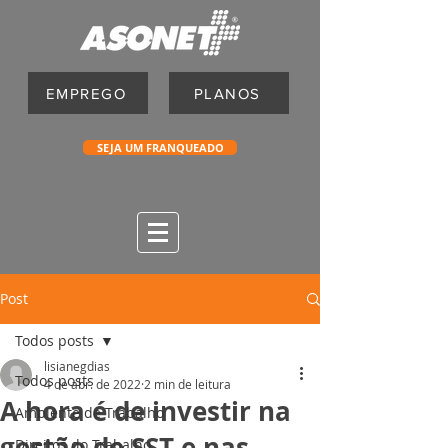
EMPREGO
PLANOS
SEJA UM FRANQUEADO
Post
Todos posts
lisianegdias
Todos posts
4 de abr. de 2022
2 min de leitura
A hora é de investir na
Ambiente de Trabalho
gestão de SST e nas
Direitos do Trabalho