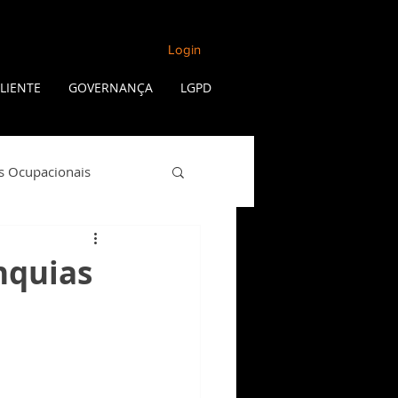
Login
LIENTE
GOVERNANÇA
LGPD
s Ocupacionais
Qualidade de Vida
nquias