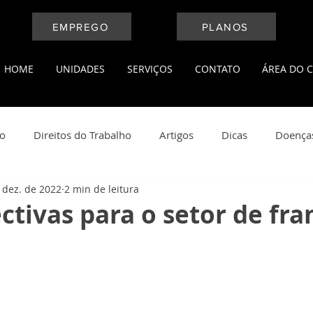
EMPREGO
PLANOS
HOME
UNIDADES
SERVIÇOS
CONTATO
ÁREA DO C
ho
Direitos do Trabalho
Artigos
Dicas
Doença
 dez. de 2022
2 min de leitura
l
Medicina do Trabalho
Leis Trabalhistas
Notícias
ctivas para o setor de fra
ança do Trabalho
Saúde e Bem Estar