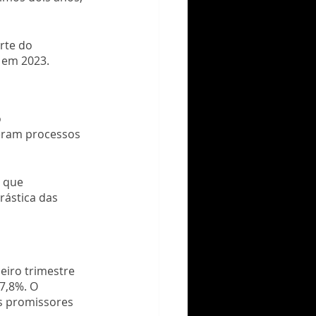
rte do 
 em 2023.
 
eram processos 
 que 
ástica das 
eiro trimestre 
7,8%. O 
s promissores 