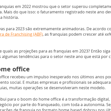
anquias em 2022 mostrou que o setor superou completame
 Mais do que isso: o faturamento registrado neste ano de
a história.
tivas para 2023 são extremamente animadoras. De acordo c
ra de Franchising (ABF)
, as franquias podem crescer até xx
 quais as projeções para as franquias em 2023? Então siga 
 algumas tendências para o setor neste ano que está por 
me office
ffice recebeu um impulso inesperado nos últimos anos por
ento social. E muitas empresas e profissionais se adequar
quias, muitas operações se desenvolveram neste modelo.
ibui para o boom do home office é a transformação digital,
egócio por parte do franqueado, com toda a autonomia. S
rações de franquia no formato home based dobrou nos últi