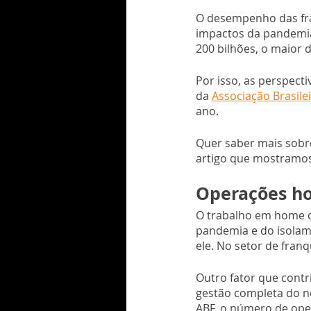
O desempenho das fr
impactos da pandemia.
200 bilhões, o maior d
Por isso, as perspec
da 
Associação Brasilei
ano.
Quer saber mais sobre
artigo que mostramos
Operações ho
O trabalho em home o
pandemia e do isolam
ele. No setor de fran
Outro fator que contr
gestão completa do n
ABF, o número de ope