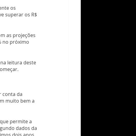
nte os 
ve superar os R$ 
om as projeções 
% no próximo 
na leitura deste 
começar.
 conta da 
am muito bem a 
 que permite a 
egundo dados da 
mos dois anos, 