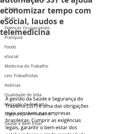
economizar tempo com
Artigos
Dicas
eSocial, laudos e
Doenças Ocupacionais
telemedicina
Franquia
Foods
eSocial
Medicina do Trabalho
Leis Trabalhistas
Notícias
Qualidade de Vida
A gestão da Saúde e Segurança do 
Mercado de Trabalho
Trabalho (SST) é uma das obrigações 
mais sensíveis nas empresas 
Segurança do Trabalho
brasileiras. Cumprir as exigências 
Saúde e Bem Estar
legais, garantir o bem-estar dos 