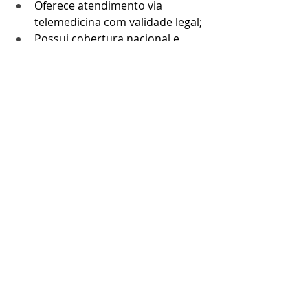
Oferece atendimento via 
telemedicina com validade legal;
Possui cobertura nacional e 
padrão replicável para 
redes/franquias;
Envia alertas preventivos de 
vencimentos, exames e 
obrigações.
Tudo com suporte humanizado, 
linguagem acessível e excelente 
relação custo-benefício.
Automatizar a gestão de SST é mais 
do que modernizar processos: é 
proteger sua empresa de riscos, 
ganhar tempo e elevar a segurança 