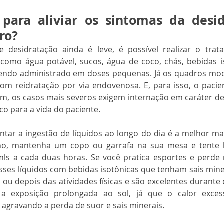
para aliviar os sintomas da desid
ro?
desidratação ainda é leve, é possível realizar o trata
como água potável, sucos, água de coco, chás, bebidas is
 sendo administrado em doses pequenas. Já os quadros mod
m reidratação por via endovenosa. E, para isso, o pacien
im, os casos mais severos exigem internação em caráter de 
o para a vida do paciente. 
ar a ingestão de líquidos ao longo do dia é a melhor man
ho, mantenha um copo ou garrafa na sua mesa e tente 
ls a cada duas horas. Se você pratica esportes e perde 
sses líquidos com bebidas isotônicas que tenham sais mine
ou depois das atividades físicas e são excelentes durante o
 a exposição prolongada ao sol, já que o calor exces
agravando a perda de suor e sais minerais. 