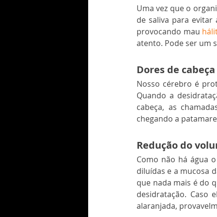
Uma vez que o organi
de saliva para evitar
provocando mau 
háli
atento. Pode ser um s
Dores de cabeça
Nosso cérebro é prot
Quando a desidrataçã
cabeça, as chamada
chegando a patamares
Redução do volum
Como não há água o b
diluídas e a mucosa d
que nada mais é do q
desidratação. Caso 
alaranjada, provavelm