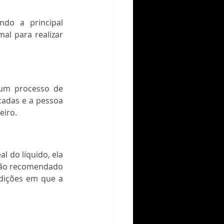
do a principal 
l para realizar 
um processo de 
cadas e a pessoa 
eiro. 
 do líquido, ela 
 tão recomendado 
dições em que a 