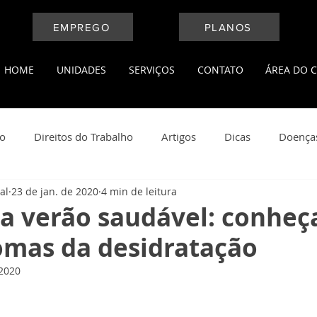
EMPREGO
PLANOS
HOME
UNIDADES
SERVIÇOS
CONTATO
ÁREA DO C
ho
Direitos do Trabalho
Artigos
Dicas
Doença
al
23 de jan. de 2020
4 min de leitura
l
Medicina do Trabalho
Leis Trabalhistas
Notícias
 verão saudável: conheç
omas da desidratação
ança do Trabalho
Saúde e Bem Estar
 2020