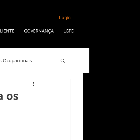
Login
LIENTE
GOVERNANÇA
LGPD
s Ocupacionais
Qualidade de Vida
a os