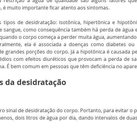
 restrição à água de qualidade são alguns fatores que
o, é muito importante ficar atento aos sintomas.
 tipos de desidratação: isotônica, hipertônica e hipotôni
e sangue, como consequência também há perda de água e s
 quando o corpo começa a perder muita água, aumentando 
ralmente, ela é associada a doenças como diabetes ou a
 grandes porções do corpo. Já a hipotônica é causada pel
dios com efeitos diuréticos que provocam a perda de sal,
ina. É bem comum em pessoas que têm deficiência no aparel
s da desidratação
iro sinal de desidratação do corpo. Portanto, para evitar o 
enos, dois litros de água por dia, dando intervalos de dua