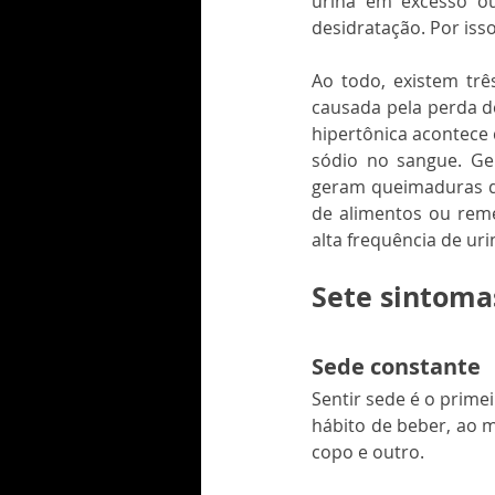
urina em excesso ou
desidratação. Por iss
Ao todo, existem três
causada pela perda d
hipertônica acontece
sódio no sangue. Ge
geram queimaduras de
de alimentos ou remé
alta frequência de ur
Sete sintoma
Sede constante
Sentir sede é o prime
hábito de beber, ao m
copo e outro. 