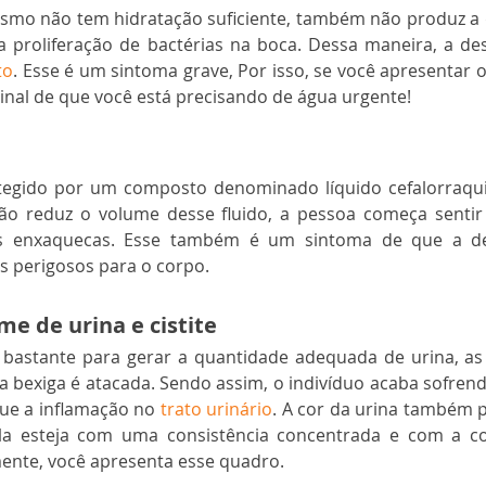
smo não tem hidratação suficiente, também não produz a q
 a proliferação de bactérias na boca. Dessa maneira, a de
to
. Esse é um sintoma grave, Por isso, se você apresentar o
inal de que você está precisando de água urgente! 
egido por um composto denominado líquido cefalorraquid
o reduz o volume desse fluido, a pessoa começa sentir 
s enxaquecas. Esse também é um sintoma de que a des
 perigosos para o corpo. 
e de urina e cistite
astante para gerar a quantidade adequada de urina, as 
a bexiga é atacada. Sendo assim, o indivíduo acaba sofren
ue a inflamação no 
trato urinário
. A cor da urina também p
ela esteja com uma consistência concentrada e com a co
ente, você apresenta esse quadro. 