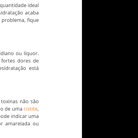
uantidade ideal 
sidratação acaba 
 problema, fique 
iano ou líquor. 
fortes dores de 
idratação está 
toxinas não são 
do de uma 
cistite
, 
ode indicar uma 
r amarelada ou 