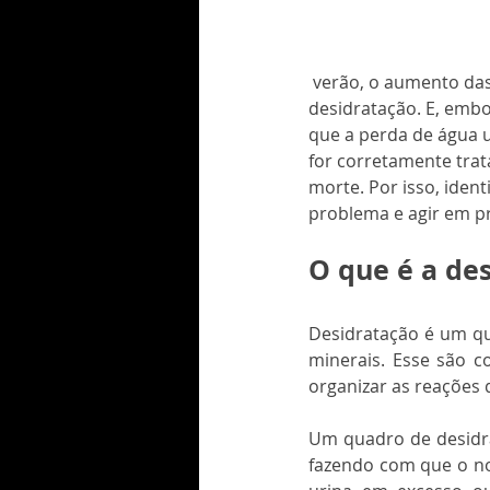
 verão, o aumento das temperaturas e a maior incidência de sol fazem crescer os casos de 
desidratação. E, embo
que a perda de água u
for corretamente trat
morte. Por isso, ident
problema e agir em pr
O que é a de
Desidratação é um qua
minerais. Esse são c
organizar as reações 
Um quadro de desidr
fazendo com que o nos