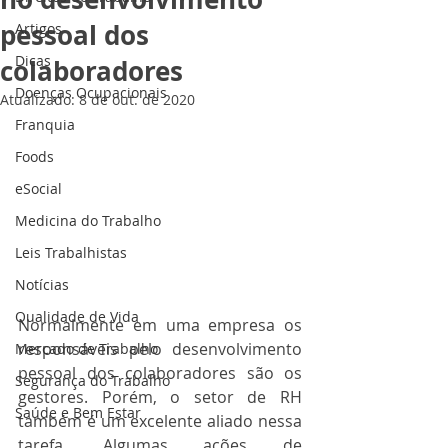
pessoal dos
Artigos
Dicas
colaboradores
Doenças Ocupacionais
Atualizado:
8 de out. de 2020
Franquia
Foods
eSocial
Medicina do Trabalho
Leis Trabalhistas
Notícias
Qualidade de Vida
Normalmente em uma empresa os 
responsáveis pelo desenvolvimento 
Mercado de Trabalho
pessoal dos colaboradores são os 
Segurança do Trabalho
gestores. Porém, o setor de RH 
Saúde e Bem Estar
também é um excelente aliado nessa 
tarefa. Algumas ações de 