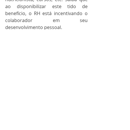
ao disponibilizar este tido de 
benefício, o RH está incentivando o 
colaborador em seu 
desenvolvimento pessoal.
O setor de RH é uma zona neutra da 
empresa, não pertencendo a um 
gestor. Essa posição favorecida 
permite que ele possa atuar de 
maneira mais livre, visando o 
desenvolvimento pessoal dos 
colaboradores.
Fonte: 
Meu Mundo RH.
Ambiente de Trabalho