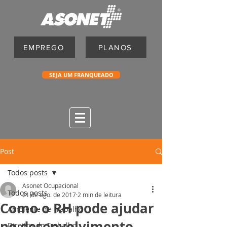
EMPREGO
PLANOS
SEJA UM FRANQUEADO
Post
Todos posts
Asonet Ocupacional
Todos posts
21 de ago. de 2017
2 min de leitura
Como o RH pode ajudar
Ambiente de Trabalho
no desenvolvimento
Direitos do Trabalho