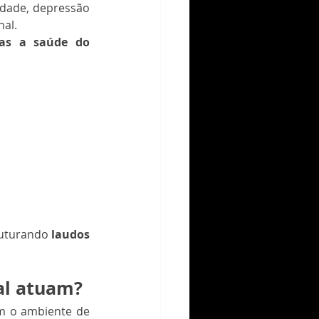
dade, depressão 
al.
as a saúde do 
ruturando 
laudos 
al atuam?
m o ambiente de 