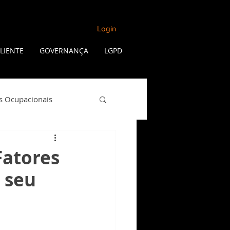
Login
LIENTE
GOVERNANÇA
LGPD
s Ocupacionais
Qualidade de Vida
Fatores
 seu