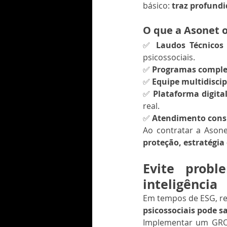
básico: 
traz profundi
O que a Asonet 
✅ 
Laudos Técnicos 
psicossociais.
✅ 
Programas complet
✅ 
Equipe multidiscip
✅ 
Plataforma digita
real.
✅ 
Atendimento cons
Ao contratar a Ason
proteção, estratégia
Evite prob
inteligência
Em tempos de ESG, re
psicossociais pode sa
Implementar um GRO 