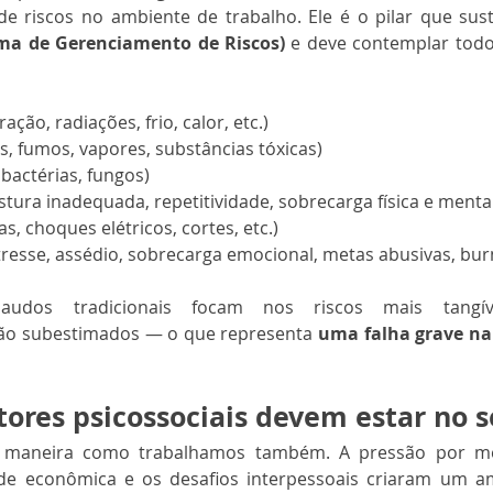
 de riscos no ambiente de trabalho. Ele é o pilar que sus
ma de Gerenciamento de Riscos)
 e deve contemplar todo
bração, radiações, frio, calor, etc.)
as, fumos, vapores, substâncias tóxicas)
, bactérias, fungos)
stura inadequada, repetitividade, sobrecarga física e menta
as, choques elétricos, cortes, etc.)
tresse, assédio, sobrecarga emocional, metas abusivas, bur
audos tradicionais focam nos riscos mais tangí
são subestimados — o que representa 
uma falha grave na
tores psicossociais devem estar no 
aneira como trabalhamos também. A pressão por meta
ade econômica e os desafios interpessoais criaram um am