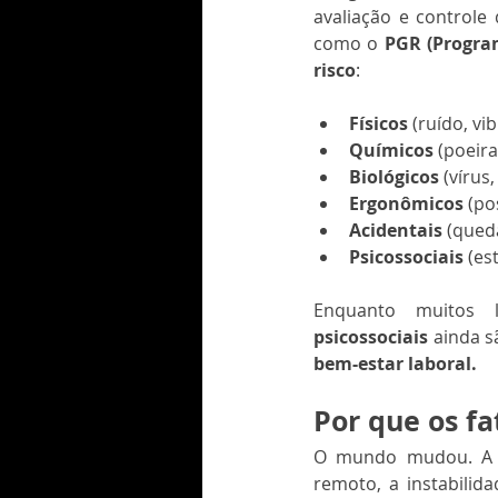
avaliação e controle
como o 
PGR (Progra
risco
:
Físicos
 (ruído, vi
Químicos
 (poeir
Biológicos
 (vírus
Ergonômicos
 (po
Acidentais
 (qued
Psicossociais
 (es
Enquanto muitos l
psicossociais
 ainda 
bem-estar laboral.
Por que os fa
O mundo mudou. A m
remoto, a instabilid