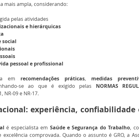
ca mais ampla, considerando:
igida pelas atividades
zacionais e hierárquicas
ça
 social
ionais
essoais
vida pessoal e profissional
lta em 
recomendações práticas
, 
medidas preventi
inhando-se ao que é exigido pelas 
NORMAS REGUL
, NR-09 e NR-17.
ional: experiência, confiabilidade 
al
 é especialista em 
Saúde e Segurança do Trabalho
, c
e excelência comprovada. Quando o assunto é GRO, a Aso