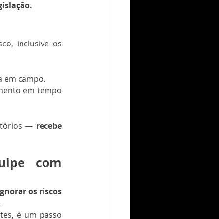
islação.
o, inclusive os 
cia em campo.
amento em tempo 
tórios — 
recebe 
uipe com 
ignorar os riscos 
.
es, é um passo 