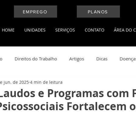
EMPREGO
PLANOS
HOME
UNIDADES
SERVIÇOS
CONTATO
ÁREA DO C
ho
Direitos do Trabalho
Artigos
Dicas
Doença
e jun. de 2025
4 min de leitura
l
Medicina do Trabalho
Leis Trabalhistas
Notícias
Laudos e Programas com 
Psicossociais Fortalecem o
ança do Trabalho
Saúde e Bem Estar