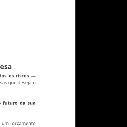
resa
os os riscos — 
esas que desejam 
 futuro da sua 
e um orçamento 