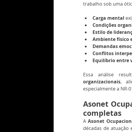
trabalho sob uma óti
Carga mental
 ex
Condições organi
Estilo de lideran
Ambiente físico e
Demandas emoc
Conflitos interp
Equilíbrio entre 
Essa análise resu
organizacionais
, al
especialmente a NR-01
Asonet Ocupac
completas
A 
Asonet Ocupacion
décadas de atuação 