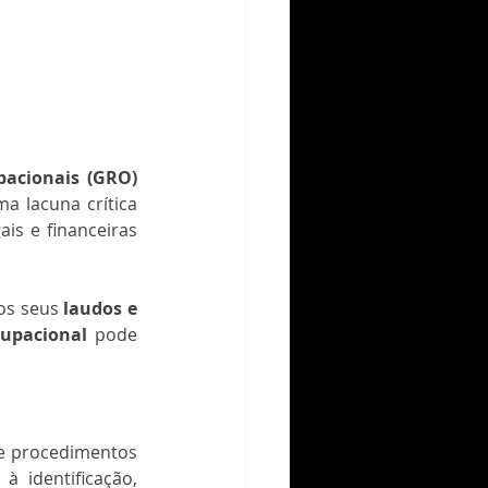
acionais (GRO) 
a lacuna crítica 
s e financeiras 
os seus 
laudos e 
upacional
 pode 
 e procedimentos 
 à identificação, 