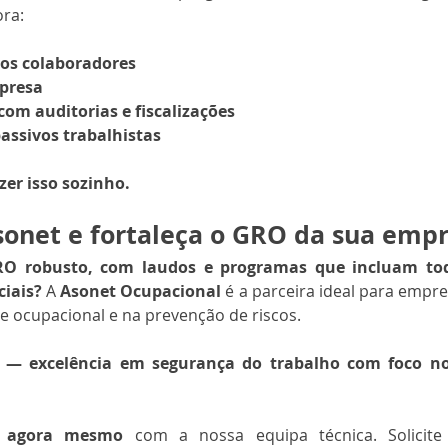
ora:
os colaboradores
presa
om auditorias e fiscalizações
assivos trabalhistas
zer isso sozinho.
sonet e fortaleça o GRO da sua emp
O robusto, com laudos e programas que incluam tod
ciais?
 A 
Asonet Ocupacional
 é a parceira ideal para empr
de ocupacional e na prevenção de riscos.
 — excelência em segurança do trabalho com foco no
o agora mesmo
 com a nossa equipa técnica. Solicit