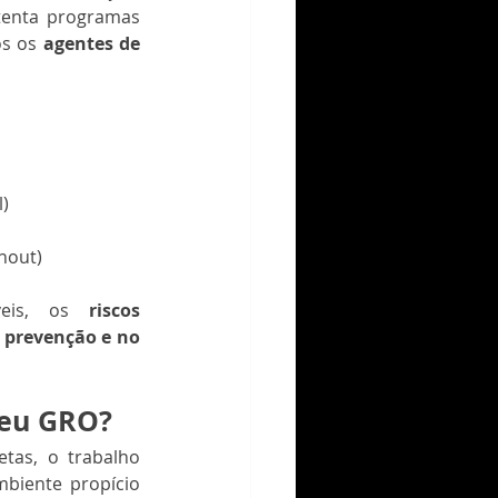
tenta programas 
s os 
agentes de 
l)
nout)
veis, os 
riscos 
 prevenção e no 
seu GRO?
s, o trabalho 
biente propício 