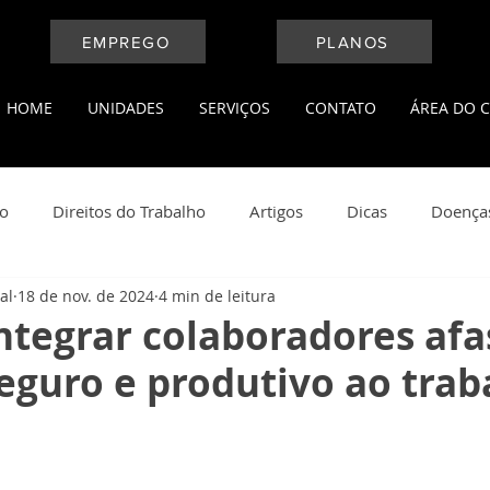
EMPREGO
PLANOS
HOME
UNIDADES
SERVIÇOS
CONTATO
ÁREA DO C
ho
Direitos do Trabalho
Artigos
Dicas
Doença
al
18 de nov. de 2024
4 min de leitura
l
Medicina do Trabalho
Leis Trabalhistas
Notícias
tegrar colaboradores afa
eguro e produtivo ao trab
ança do Trabalho
Saúde e Bem Estar