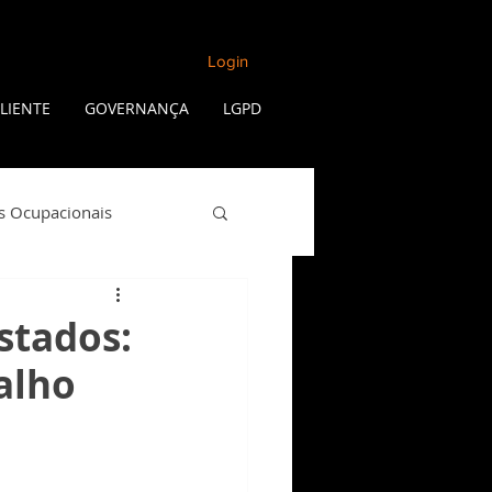
Login
LIENTE
GOVERNANÇA
LGPD
s Ocupacionais
Qualidade de Vida
stados:
alho