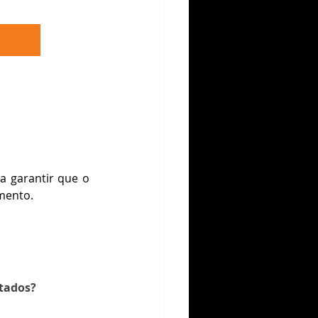
 garantir que o 
mento.
stados?