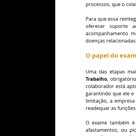
processos, que o col
Para que essa reinteg
oferecer suporte a
acompanhamento médi
doenças relacionadas
O papel do exam
Uma das etapas mais
Trabalho
, obrigatór
colaborador está apto
garantindo que ele e 
limitação, a empresa
readequar as funções 
O exame também é cr
afastamentos, ou pi