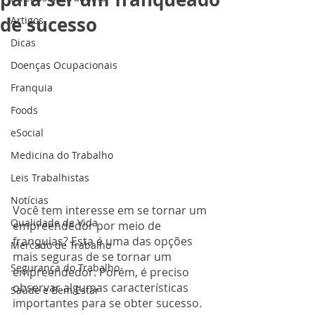
de sucesso
Artigos
Dicas
Doenças Ocupacionais
Franquia
Foods
eSocial
Medicina do Trabalho
Leis Trabalhistas
Notícias
Você tem interesse em se tornar um 
Qualidade de Vida
empreendedor por meio de 
franquias? Esta é uma das opções 
Mercado de Trabalho
mais seguras de se tornar um 
Segurança do Trabalho
empreendedor. Porém, é preciso 
observar algumas características 
Saúde e Bem Estar
importantes para se obter sucesso.