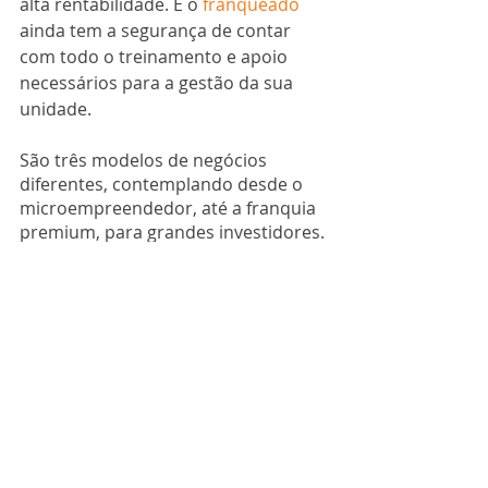
alta rentabilidade. E o 
franqueado
ainda tem a segurança de contar 
com todo o treinamento e apoio 
necessários para a gestão da sua 
unidade.
São três modelos de negócios 
diferentes, contemplando desde o 
microempreendedor, até a franquia 
premium, para grandes investidores. 
Em todos eles, o empreendedor 
contará com suporte completo, 
incluindo desde o estudo de 
viabilidade e operação até a 
assessoria na prospecção de novos 
clientes.
Quer saber mais sobre as franquias 
Asonet Ocupacional? Então,
 entre 
em contato
 agora mesmo e conheça 