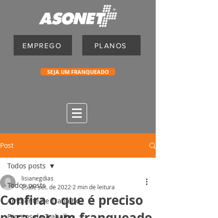
EMPREGO
PLANOS
SEJA UM FRANQUEADO
Post
Todos posts
lisianegdias
Todos posts
25 de set. de 2022
2 min de leitura
Confira o que é preciso
Ambiente de Trabalho
para ser um franqueado
Direitos do Trabalho