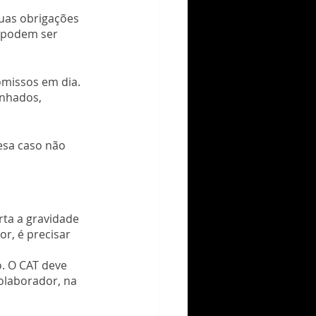
uas obrigações 
 podem ser 
missos em dia. 
nhados, 
esa caso não 
ta a gravidade 
, é precisar 
. O CAT deve 
olaborador, na 