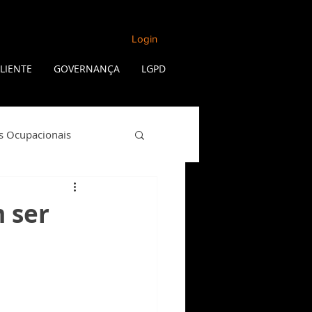
Login
LIENTE
GOVERNANÇA
LGPD
s Ocupacionais
Qualidade de Vida
 ser