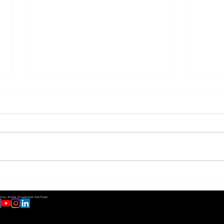
Checklist definitivo: O que
Tele
avaliar ao contratar
como
 pcmso. Asonet Ocupacional. São Paulo
empresa de SST para
a me
© Copyright ASONET Ocupacional | Todos 
conformidade total
emp