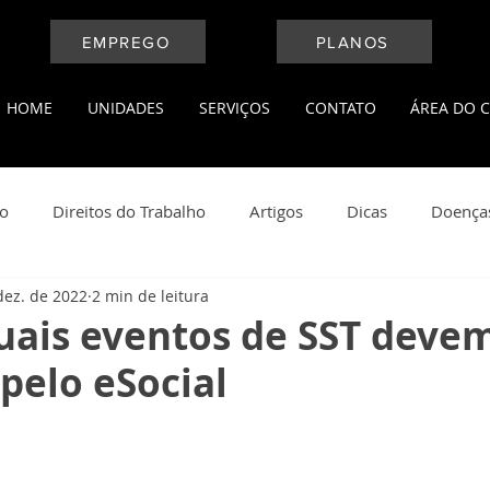
EMPREGO
PLANOS
HOME
UNIDADES
SERVIÇOS
CONTATO
ÁREA DO C
ho
Direitos do Trabalho
Artigos
Dicas
Doença
dez. de 2022
2 min de leitura
l
Medicina do Trabalho
Leis Trabalhistas
Notícias
uais eventos de SST devem
pelo eSocial
ança do Trabalho
Saúde e Bem Estar