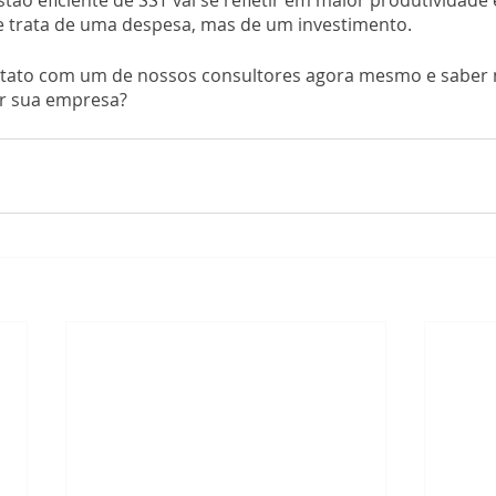
tão eficiente de SST vai se refletir em maior produtividade
e trata de uma despesa, mas de um investimento.
ntato com um de nossos consultores agora mesmo e saber 
r sua empresa?