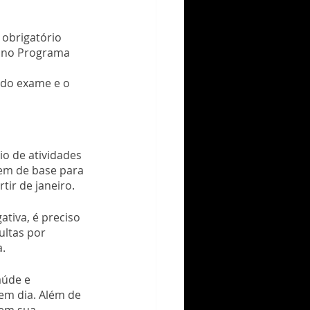
obrigatório 
s no Programa 
 do exame e o 
io de atividades 
em de base para 
tir de janeiro.
ativa, é preciso 
ultas por 
a.
aúde e 
em dia. Além de 