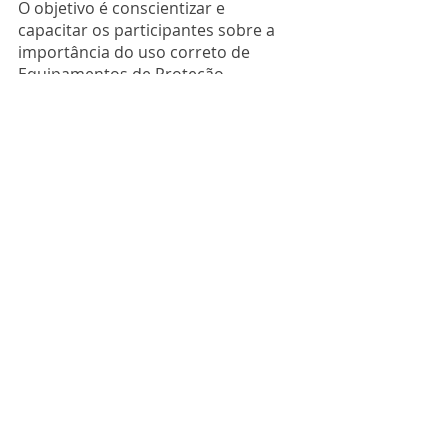
O objetivo é conscientizar e 
capacitar os participantes sobre a 
importância do uso correto de 
Equipamentos de Proteção 
Individual (EPIs) e Equipamentos de 
Proteção Coletiva (EPCs).
Quer saber mais sobre os 
treinamentos de segurança 
oferecidos pela Asonet Ocupacional? 
Então, 
acesse nosso site
 e converse 
com um de nossos consultores. Se 
preferir, solicite um orçamento para 
um curso in company.