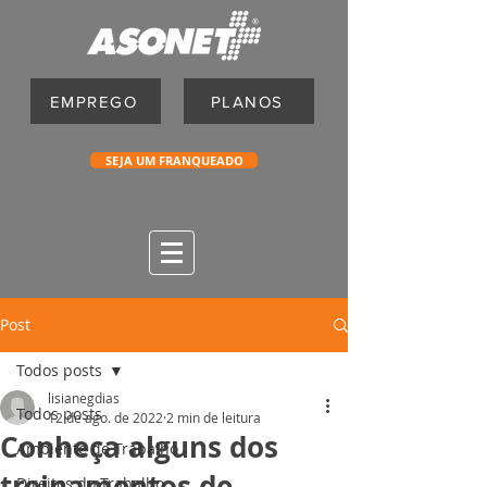
EMPREGO
PLANOS
SEJA UM FRANQUEADO
Post
Todos posts
lisianegdias
Todos posts
12 de ago. de 2022
2 min de leitura
Conheça alguns dos
Ambiente de Trabalho
treinamentos de
Direitos do Trabalho