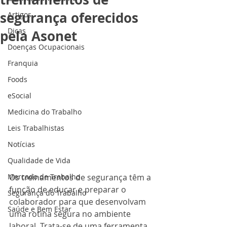
segurança oferecidos
Artigos
Dicas
pela Asonet
Doenças Ocupacionais
Franquia
Foods
eSocial
Medicina do Trabalho
Leis Trabalhistas
Notícias
Qualidade de Vida
Os treinamentos de segurança têm a 
Mercado de Trabalho
função de educar e preparar o 
Segurança do Trabalho
colaborador para que desenvolvam 
Saúde e Bem Estar
uma rotina segura no ambiente 
laboral. Trata-se de uma ferramenta 