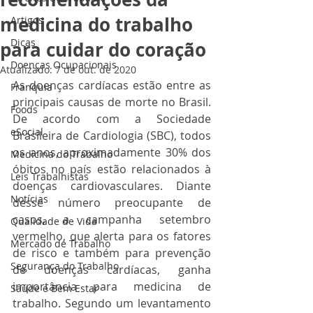
medicina do trabalho
Artigos
Dicas
para cuidar do coração
Doenças Ocupacionais
Atualizado:
7 de out. de 2020
As doenças cardíacas estão entre as 
Franquia
principais causas de morte no Brasil. 
Foods
De acordo com a Sociedade 
eSocial
Brasileira de Cardiologia (SBC), todos 
os anos, aproximadamente 30% dos 
Medicina do Trabalho
óbitos no país estão relacionados à 
Leis Trabalhistas
doenças cardiovasculares. Diante 
Notícias
desse número preocupante de 
casos, a campanha setembro 
Qualidade de Vida
vermelho, que alerta para os fatores 
Mercado de Trabalho
de risco e também para prevenção 
Segurança do Trabalho
de doenças cardíacas, ganha 
importância para medicina de 
Saúde e Bem Estar
trabalho. Segundo um levantamento 