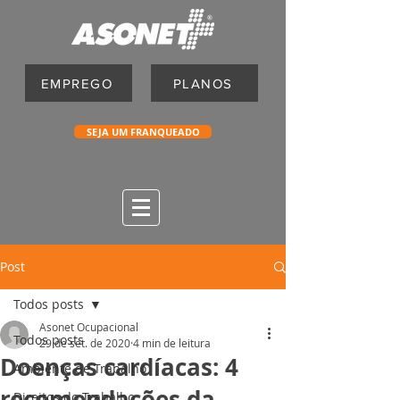
EMPREGO
PLANOS
SEJA UM FRANQUEADO
Post
Todos posts
Asonet Ocupacional
Todos posts
29 de set. de 2020
4 min de leitura
Doenças cardíacas: 4
Ambiente de Trabalho
recomendações da
Direitos do Trabalho