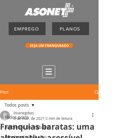
EMPREGO
PLANOS
SEJA UM FRANQUEADO
Post
Todos posts
lisianegdias
Todos posts
5 de mar. de 2021
2 min de leitura
Franquias baratas: uma
Ambiente de Trabalho
alternativa acessível
Direitos do Trabalho