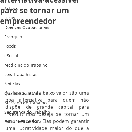
para se tornar um
Artigos
Dicas
empreendedor
Doenças Ocupacionais
Franquia
Foods
eSocial
Medicina do Trabalho
Leis Trabalhistas
Notícias
As franquias de baixo valor são uma 
Qualidade de Vida
boa alternativa para quem não 
Mercado de Trabalho
dispõe de grande capital para 
Segurança do Trabalho
investir, mas deseja se tornar um 
empreendedor. Elas podem garantir 
Saúde e Bem Estar
uma lucratividade maior do que a 