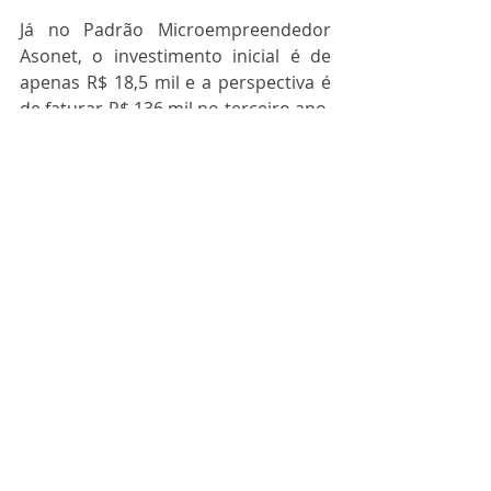
Já no Padrão Microempreendedor 
Asonet, o investimento inicial é de 
apenas R$ 18,5 mil e a perspectiva é 
de faturar R$ 136 mil no terceiro ano. 
Nos dois modelos de negócios o 
franqueado receberá um amplo 
suporte para o sucesso do seu 
investimento, o que inclui desde o 
estudo de viabilidade e operação até 
assessoria para prospecção de 
novos clientes.
Estas são as principais características 
das franquias baratas, um modelo de 
negócios mais seguro para quem 
não dispõe de um grande capital, 
mas deseja se tornar um 
empreendedor. Este é o seu caso? 