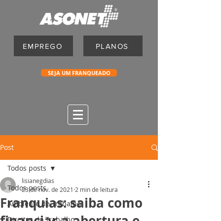
EMPREGO
PLANOS
SEJA UM FRANQUEADO
Post
Todos posts
lisianegdias
Todos posts
23 de nov. de 2021
2 min de leitura
Franquias: saiba como
Ambiente de Trabalho
financiar a abertura e
Direitos do Trabalho