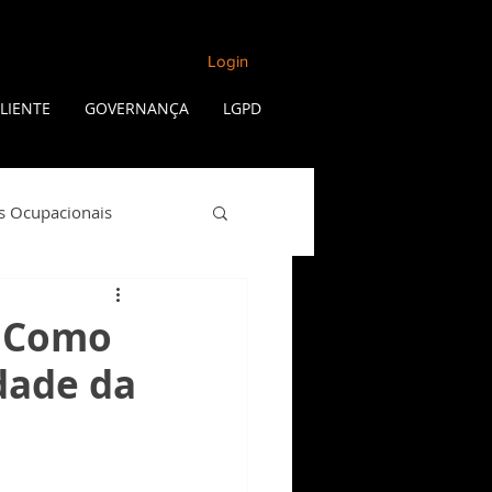
Login
LIENTE
GOVERNANÇA
LGPD
s Ocupacionais
Qualidade de Vida
: Como
dade da