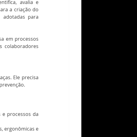
ifica, avalia e 
classifica os perigos existentes no ambiente de trabalho. Ele serve como base para a criação do 
 adotadas para 
sa em processos 
s colaboradores 
as. Ele precisa 
 prevenção. 
 e processos da 
s, ergonômicas e 