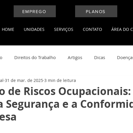
EMPREGO
PLANOS
HOME
UNIDADES
SERVIÇOS
CONTATO
ÁREA DO C
ho
Direitos do Trabalho
Artigos
Dicas
Doença
al
31 de mar. de 2025
3 min de leitura
l
Medicina do Trabalho
Leis Trabalhistas
Notícias
o de Riscos Ocupacionais
 a Segurança e a Conformi
ança do Trabalho
Saúde e Bem Estar
esa