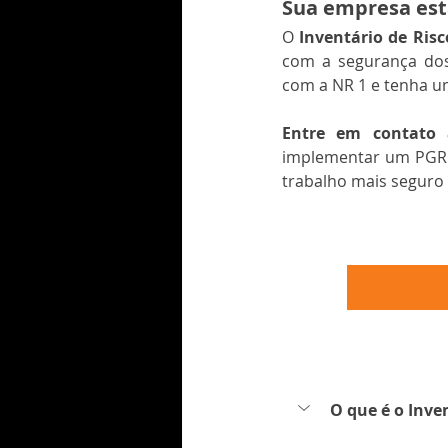
Sua empresa est
O 
Inventário de Ris
com a segurança dos
com a NR 1 e tenha u
Entre em contato
implementar um PGR e
trabalho mais seguro 
O que é o Inve