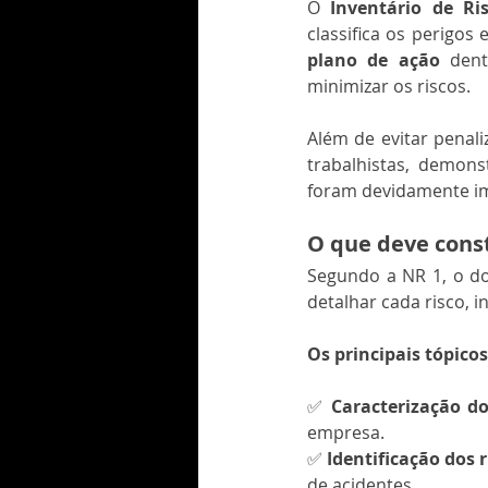
O 
Inventário de Ri
plano de ação
 dent
minimizar os riscos.
Além de evitar penal
trabalhistas, demon
foram devidamente i
O que deve const
Segundo a NR 1, o do
detalhar cada risco, i
Os principais tópico
✅ 
Caracterização d
empresa.
✅ 
Identificação dos r
de acidentes.