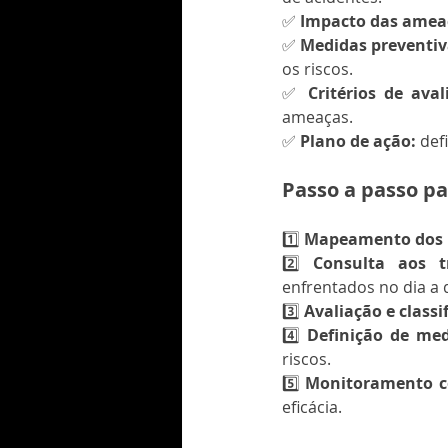
✅ 
Impacto das amea
✅ 
Medidas preventiv
os riscos.
✅ 
Critérios de aval
ameaças.
✅ 
Plano de ação:
 def
Passo a passo pa
1️⃣ 
Mapeamento dos r
2️⃣ 
Consulta aos t
enfrentados no dia a d
3️⃣ 
Avaliação e classi
4️⃣ 
Definição de med
riscos.
5️⃣ 
Monitoramento c
eficácia.