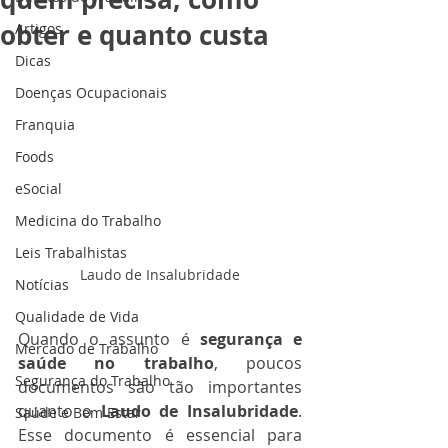
obter e quanto custa
Artigos
Dicas
Doenças Ocupacionais
Franquia
Foods
eSocial
Medicina do Trabalho
Leis Trabalhistas
Laudo de Insalubridade
Notícias
Qualidade de Vida
Quando o assunto é 
segurança e 
Mercado de Trabalho
saúde no trabalho
, poucos 
Segurança do Trabalho
documentos são tão importantes 
quanto o 
Laudo de Insalubridade
. 
Saúde e Bem Estar
Esse documento é essencial para 