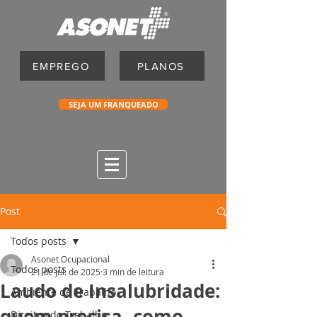
EMPREGO
PLANOS
SEJA UM FRANQUEADO
Post
Todos posts
Asonet Ocupacional
Todos posts
21 de jul. de 2025
3 min de leitura
Laudo de Insalubridade:
Ambiente de Trabalho
quem precisa, como
Direitos do Trabalho