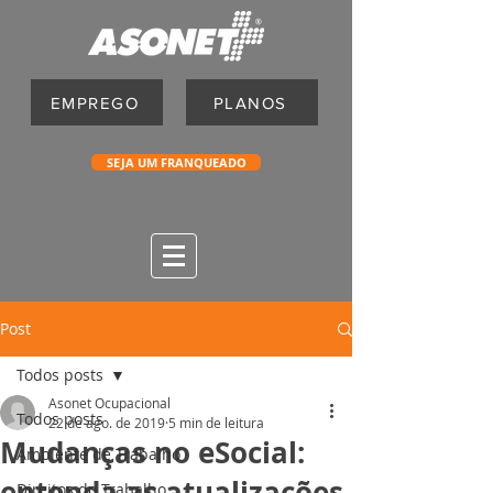
EMPREGO
PLANOS
SEJA UM FRANQUEADO
Post
Todos posts
Asonet Ocupacional
Todos posts
22 de ago. de 2019
5 min de leitura
Mudanças no eSocial:
Ambiente de Trabalho
entenda as atualizações
Direitos do Trabalho