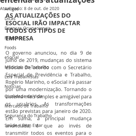
Atualizado:
8 de out. de 2020
Artigos
AS ATUALIZAÇÕES DO 
Dicas
ESOCIAL IRÃO IMPACTAR 
Doenças Ocupacionais
TODOS OS TIPOS DE 
EMPRESA 
Franquia
Foods
O governo anunciou, no dia 9 de 
eSocial
julho de 2019, mudanças do sistema 
Medicina do Trabalho
eSocial. De acordo com o Secretário 
Especial de Previdência e Trabalho, 
Leis Trabalhistas
Rogério Marinho, o eSocial irá passar 
Notícias
por uma modernização. Tornando o 
Qualidade de Vida
sistema mais simples e amigável para 
os usuários. As transformações 
Mercado de Trabalho
estão previstas para janeiro de 2020. 
Segurança do Trabalho
Em suma, a principal mudança 
Saúde e Bem Estar
anunciada, é que ao invés de 
transmitir todos os eventos para o 