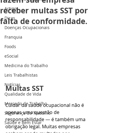
receber multas SST por
Artigos
Dicas
falta de conformidade.
Doenças Ocupacionais
Franquia
Foods
eSocial
Medicina do Trabalho
Leis Trabalhistas
Notícias
Multas SST
Qualidade de Vida
Mercado de Trabalho
Cuidar da saúde ocupacional não é 
apenas uma questão de 
Segurança do Trabalho
responsabilidade — é também uma 
Saúde e Bem Estar
obrigação legal. Muitas empresas 