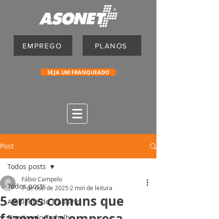
EMPREGO
PLANOS
SEJA UM FRANQUEADO
Post
Todos posts
Fábio Campelo
Todos posts
7 de out. de 2025
2 min de leitura
5 erros comuns que
Ambiente de Trabalho
fazem sua empresa
Direitos do Trabalho