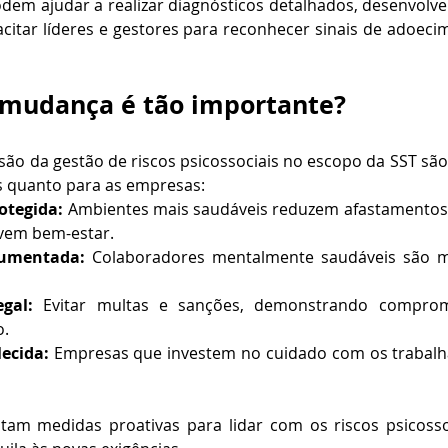
odem ajudar a realizar diagnósticos detalhados, desenvolve
citar líderes e gestores para reconhecer sinais de adoec
 mudança é tão importante?
usão da gestão de riscos psicossociais no escopo da SST são
s quanto para as empresas:
otegida:
 Ambientes mais saudáveis reduzem afastamentos 
vem bem-estar.
aumentada:
 Colaboradores mentalmente saudáveis são ma
gal:
 Evitar multas e sanções, demonstrando comprom
o.
ecida:
 Empresas que investem no cuidado com os trabalh
am medidas proativas para lidar com os riscos psicosso