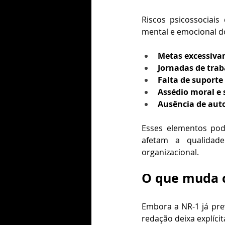
Riscos psicossociai
mental e emocional do
Metas excessiva
Jornadas de tra
Falta de suporte
Assédio moral e 
Ausência de au
Esses elementos pod
afetam a qualidad
organizacional.
O que muda c
Embora a NR-1 já pre
redação deixa explícit