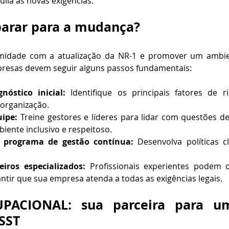
ila às novas exigências.
arar para a mudança?
rmidade com a atualização da NR-1 e promover um ambien
presas devem seguir alguns passos fundamentais:
nóstico inicial:
 Identifique os principais fatores de ri
 organização.
uipe:
 Treine gestores e líderes para lidar com questões d
ente inclusivo e respeitoso.
programa de gestão contínua:
 Desenvolva políticas cl
iros especializados:
 Profissionais experientes podem o
antir que sua empresa atenda a todas as exigências legais.
PACIONAL: sua parceira para um
SST