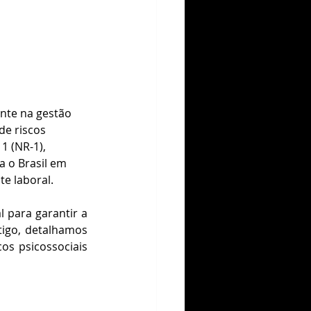
nte na gestão 
de riscos 
1 (NR-1), 
 o Brasil em 
e laboral.
para garantir a 
igo, detalhamos 
os psicossociais 