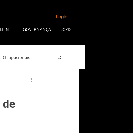
Login
LIENTE
GOVERNANÇA
LGPD
s Ocupacionais
Qualidade de Vida
o
r de