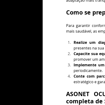
adaptação mais tranqu
Como se prep
Para garantir confo
mais saudável, as em
Realize um diag
presentes na sua
Capacite sua eq
promover um ambi
Implemente um 
periodicamente.
Conte com parce
estratégico e gar
ASONET OCU
completa de 