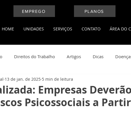
EMPREGO
PLANOS
HOME
UNIDADES
SERVIÇOS
CONTATO
ÁREA DO C
ho
Direitos do Trabalho
Artigos
Dicas
Doença
al
13 de jan. de 2025
5 min de leitura
l
Medicina do Trabalho
Leis Trabalhistas
Notícias
alizada: Empresas Deverã
iscos Psicossociais a Parti
ança do Trabalho
Saúde e Bem Estar