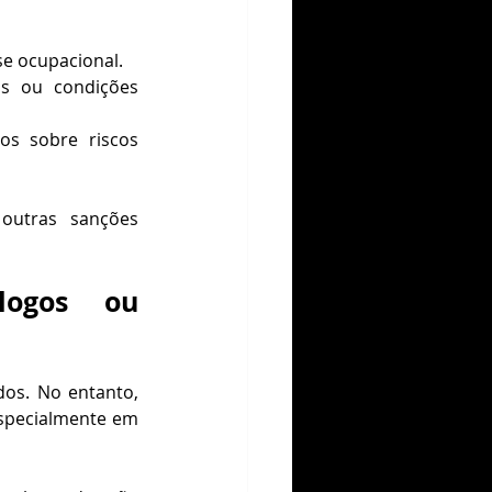
se ocupacional.
as ou condições 
os sobre riscos 
utras sanções 
logos ou 
dos. No entanto, 
especialmente em 