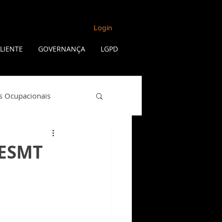
Login
LIENTE
GOVERNANÇA
LGPD
s Ocupacionais
Qualidade de Vida
SESMT