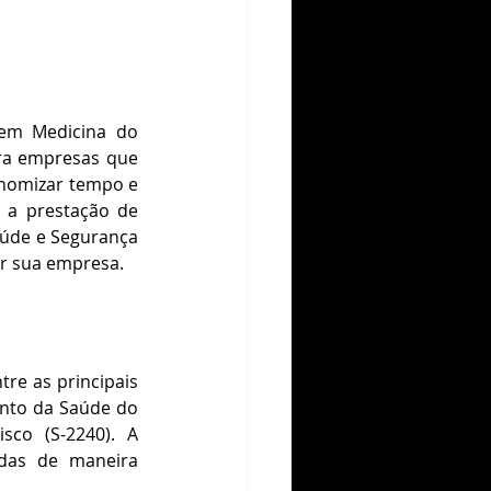
em Medicina do 
ra empresas que 
nomizar tempo e 
 a prestação de 
aúde e Segurança 
ar sua empresa.
re as principais 
nto da Saúde do 
o (S-2240)​​. A 
das de maneira 