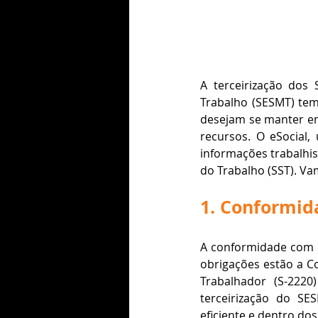
A terceirização dos
Trabalho (SESMT) tem
desejam se manter em
recursos. O eSocial,
informações trabalhist
do Trabalho (SST). Va
1. Conformid
A conformidade com o 
obrigações estão a C
Trabalhador (S-2220
terceirização do SE
eficiente e dentro dos