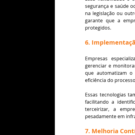
segurança e saúde o
na legislação ou out
garante que a empr
protegidos​.
6. Implementaçã
Empresas especiali
gerenciar e monitorar
que automatizam o r
eficiência do processo​​
Essas tecnologias t
facilitando a identi
terceirizar, a emp
pesadamente em infra
7. Melhoria Cont