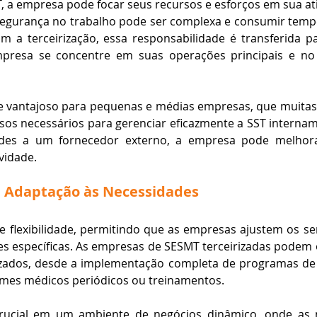
T, a empresa pode focar seus recursos e esforços em sua ativ
egurança no trabalho pode ser complexa e consumir tempo 
 a terceirização, essa responsabilidade é transferida par
presa se concentre em suas operações principais e no 
te vantajoso para pequenas e médias empresas, que muitas 
sos necessários para gerenciar eficazmente a SST internam
ades a um fornecedor externo, a empresa pode melhorar 
idade​​.
 e Adaptação às Necessidades
ce flexibilidade, permitindo que as empresas ajustem os se
s específicas. As empresas de SESMT terceirizadas podem o
izados, desde a implementação completa de programas de S
ames médicos periódicos ou treinamentos.
 crucial em um ambiente de negócios dinâmico, onde as 