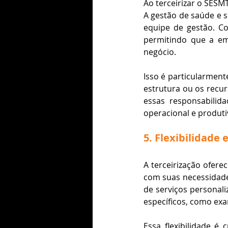
Ao terceirizar o SESM
A gestão de saúde e s
equipe de gestão. Com
permitindo que a em
negócio.
Isso é particularmen
estrutura ou os recur
essas responsabilid
operacional e produtiv
5. Flexibilidade
A terceirização ofere
com suas necessidade
de serviços personal
específicos, como ex
Essa flexibilidade é