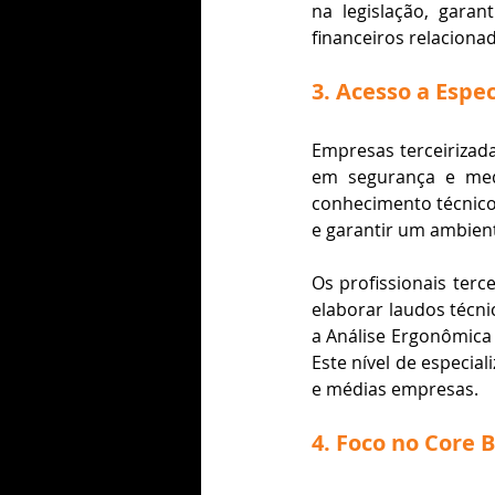
na legislação, gara
financeiros relacionad
3. Acesso a Espec
Empresas terceirizada
em segurança e medi
conhecimento técnico,
e garantir um ambient
Os profissionais terc
elaborar laudos técni
a Análise Ergonômica d
Este nível de especia
e médias empresas.
4. Foco no Core 