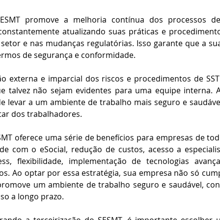
 SESMT promove a melhoria contínua dos processos de
 constantemente atualizando suas práticas e procediment
setor e nas mudanças regulatórias. Isso garante que a su
ermos de segurança e conformidade.
ão externa e imparcial dos riscos e procedimentos de SST 
e talvez não sejam evidentes para uma equipe interna. 
e levar a um ambiente de trabalho mais seguro e saudáve
tar dos trabalhadores​.
ESMT oferece uma série de benefícios para empresas de tod
e com o eSocial, redução de custos, acesso a especialist
ss, flexibilidade, implementação de tecnologias avança
s. Ao optar por essa estratégia, sua empresa não só cump
romove um ambiente de trabalho seguro e saudável, cont
so a longo prazo.
erando a terceirização do SESMT, é importante escolher