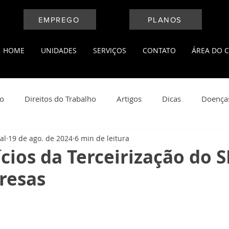
EMPREGO
PLANOS
HOME
UNIDADES
SERVIÇOS
CONTATO
ÁREA DO C
ho
Direitos do Trabalho
Artigos
Dicas
Doença
al
19 de ago. de 2024
6 min de leitura
l
Medicina do Trabalho
Leis Trabalhistas
Notícias
cios da Terceirização do 
resas
ança do Trabalho
Saúde e Bem Estar