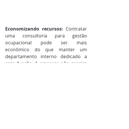
Economizando recursos:
 Contratar 
uma consultoria para gestão 
ocupacional pode ser mais 
econômico do que manter um 
departamento interno dedicado a 
essa função. A empresa não precisa 
arcar com custos de contratação e 
treinamento de funcionários 
especializados, nem com a 
infraestrutura necessária para a 
gestão ocupacional.