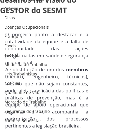
GESTOR do SESMT
Artigos
Dicas
Doenças Ocupacionais
O primeiro ponto a destacar é a 
Franquia
rotatividade da equipe e a falta de 
Foods
continuidade das ações 
eSocial
programadas em saúde e segurança 
ocupacional. 
Medicina do Trabalho
A substituição de um dos 
membros
Leis Trabalhistas
(médico, engenheiro, técnicos), 
Notícias
mesmo que não sejam constantes, 
pode afetar a eficácia das políticas e 
Qualidade de Vida
práticas de prevenção, mas é a 
Mercado de Trabalho
equipe de apoio operacional que 
Segurança do Trabalho
organiza e o acompanha a 
padronização dos processos 
Saúde e Bem Estar
pertinentes a legislação brasileira.