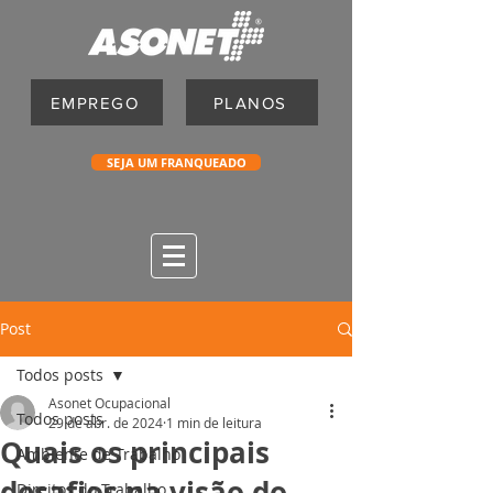
EMPREGO
PLANOS
SEJA UM FRANQUEADO
Post
Todos posts
Asonet Ocupacional
Todos posts
29 de abr. de 2024
1 min de leitura
Quais os principais
Ambiente de Trabalho
desafios na visão do
Direitos do Trabalho