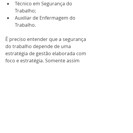
Técnico em Segurança do 
Trabalho;
Auxiliar de Enfermagem do 
Trabalho.
É preciso entender que a segurança 
do trabalho depende de uma 
estratégia de gestão elaborada com 
foco e estratégia. Somente assim 
será possível proteger a integridade 
dos colaboradores e da própria 
empresa.
Com mais de 20 anos de experiência 
em gestão de SST, a Asonet 
Ocupacional pode ajudar sua 
empresa a estruturar e gerenciar o 
setor em sua empresa. 
Entre em 
contato
 com um de nossos 