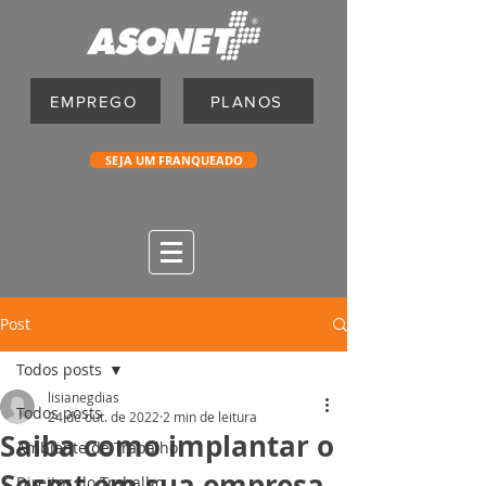
EMPREGO
PLANOS
SEJA UM FRANQUEADO
Post
Todos posts
lisianegdias
Todos posts
24 de out. de 2022
2 min de leitura
Saiba como implantar o
Ambiente de Trabalho
Sesmt em sua empresa
Direitos do Trabalho