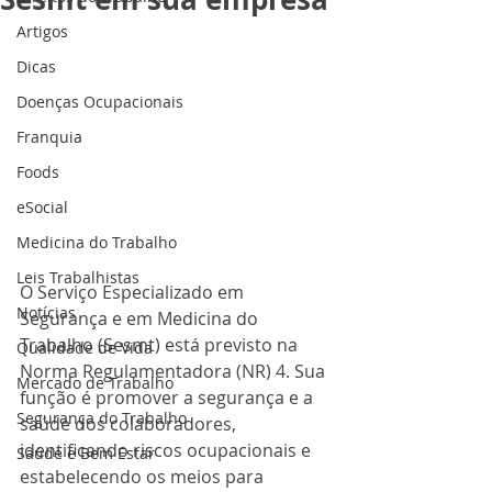
Artigos
Dicas
Doenças Ocupacionais
Franquia
Foods
eSocial
Medicina do Trabalho
Leis Trabalhistas
O Serviço Especializado em 
Notícias
Segurança e em Medicina do 
Trabalho (Sesmt) está previsto na 
Qualidade de Vida
Norma Regulamentadora (NR) 4. Sua 
Mercado de Trabalho
função é promover a segurança e a 
Segurança do Trabalho
saúde dos colaboradores, 
identificando riscos ocupacionais e 
Saúde e Bem Estar
estabelecendo os meios para 