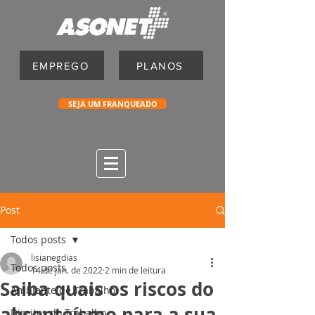
EMPREGO
PLANOS
SEJA UM FRANQUEADO
Post
Todos posts
lisianegdias
Todos posts
14 de jan. de 2022
2 min de leitura
Saiba quais os riscos do
Ambiente de Trabalho
absenteísmo para a sua
Direitos do Trabalho