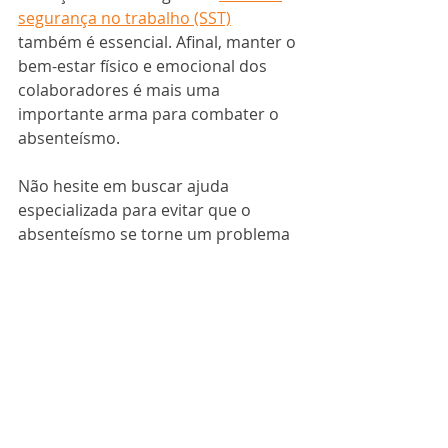
segurança no trabalho (SST)
também é essencial. Afinal, manter o 
bem-estar físico e emocional dos 
colaboradores é mais uma 
importante arma para combater o 
absenteísmo. 
Não hesite em buscar ajuda 
especializada para evitar que o 
absenteísmo se torne um problema 
maior. Trata-se de um investimento 
na produtividade do seu negócio. 
A Asonet Ocupacional pode 
contribuir para que a sua empresa 
tenha mais eficácia na gestão do 
absenteísmo. O trabalho conjunto 
entre as áreas de recursos humanos 