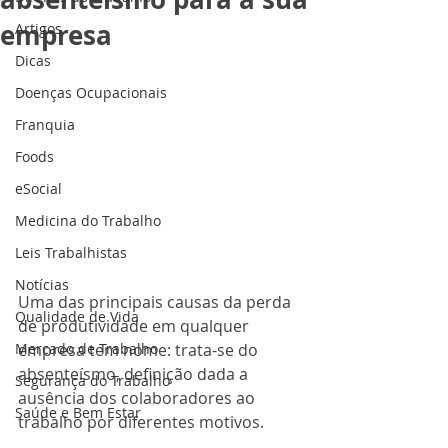
empresa
Artigos
Dicas
Doenças Ocupacionais
Franquia
Foods
eSocial
Medicina do Trabalho
Leis Trabalhistas
Notícias
Uma das principais causas da perda 
Qualidade de Vida
de produtividade em qualquer 
Mercado de Trabalho
empresa tem nome: trata-se do 
absenteísmo, definição dada a 
Segurança do Trabalho
ausência dos colaboradores ao 
Saúde e Bem Estar
trabalho por diferentes motivos. 