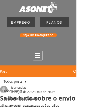
EMPREGO
PLANOS
SEJA UM FRANQUEADO
Post
Todos posts
lisianegdias
Todos posts
12 de jul. de 2022
2 min de leitura
Saiba tudo sobre o envio
Ambiente de Trabalho
da CAT por meio do
Direitos do Trabalho