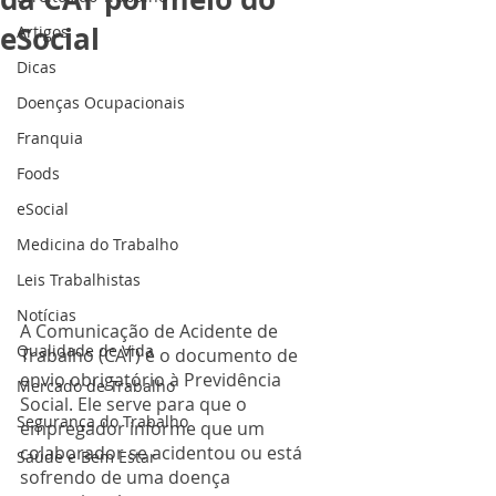
eSocial
Artigos
Dicas
Doenças Ocupacionais
Franquia
Foods
eSocial
Medicina do Trabalho
Leis Trabalhistas
Notícias
A Comunicação de Acidente de 
Qualidade de Vida
Trabalho (CAT) é o documento de 
envio obrigatório à Previdência 
Mercado de Trabalho
Social. Ele serve para que o 
Segurança do Trabalho
empregador informe que um 
colaborador se acidentou ou está 
Saúde e Bem Estar
sofrendo de uma doença 