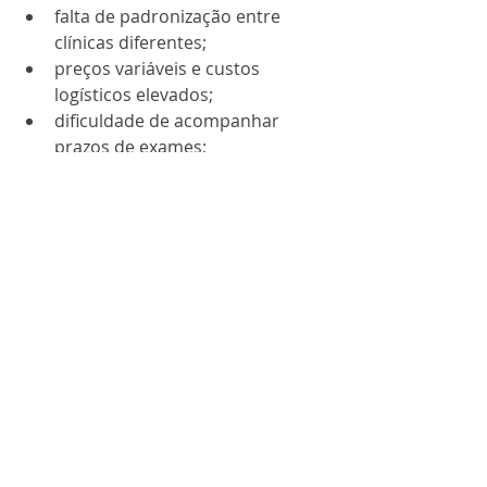
falta de padronização entre 
clínicas diferentes;
preços variáveis e custos 
logísticos elevados;
dificuldade de acompanhar 
prazos de exames;
tempo perdido com 
deslocamentos;
falhas no envio ao eSocial por 
demora no ASO.
A telemedicina resolve todos esses 
pontos ao unificar o atendimento e 
centralizar a gestão.
Como implementar 
telemedicina de forma 
segura e eficiente