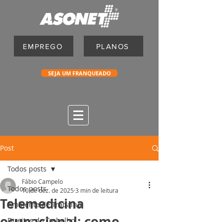
EMPREGO
PLANOS
SEJA UM FRANQUEADO
Post
Todos posts
Fábio Campelo
Todos posts
10 de dez. de 2025
3 min de leitura
Telemedicina
Ambiente de Trabalho
ocupacional: como
Direitos do Trabalho