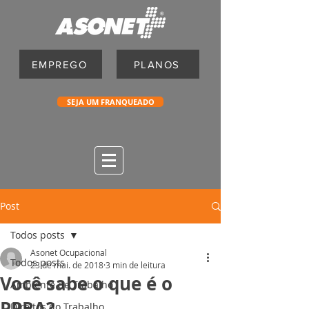
EMPREGO
PLANOS
SEJA UM FRANQUEADO
Post
Todos posts
Asonet Ocupacional
Todos posts
23 de mai. de 2018
3 min de leitura
Você sabe o que é o
Ambiente de Trabalho
PPRA?
Direitos do Trabalho