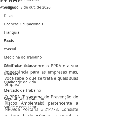
Atualizado:
8 de out. de 2020
Artigos
Dicas
Doenças Ocupacionais
Franquia
Foods
eSocial
Medicina do Trabalho
Muito se fala sobre o PPRA e a sua 
Leis Trabalhistas
importância para as empresas mas, 
Notícias
você sabe o que se trata e quais suas 
Qualidade de Vida
etapas?
Mercado de Trabalho
O PPRA (Programa de Prevenção de 
Segurança do Trabalho
Riscos Ambientais) pertencente a 
Saúde e Bem Estar
NR09da Portaria 3.214/78. Consiste 
na tomada de ações para garantir a 